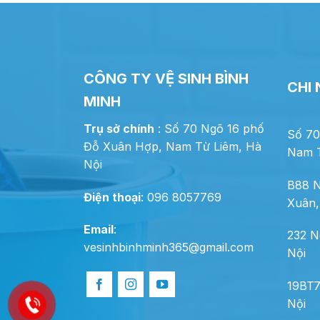
CÔNG TY VỆ SINH BÌNH
CHI
MINH
Trụ sở chính
: Số 70 Ngõ 16 phố
Số 70
Đỗ Xuân Hợp, Nam Từ Liêm, Hà
Nam T
Nội
B88 N
Điện thoại
: 096 8057769
Xuân,
Email
:
232 N
vesinhbinhminh365@gmail.com
Nội
19BT7
Nội