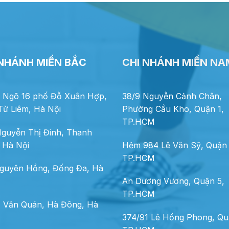
 NHÁNH MIỀN BẮC
CHI NHÁNH MIỀN NA
 Ngõ 16 phố Đỗ Xuân Hợp,
38/9 Nguyễn Cảnh Chân,
ừ Liêm, Hà Nội
Phường Cầu Kho, Quận 1,
TP.HCM
guyễn Thị Đinh, Thanh
 Hà Nội
Hẻm 984 Lê Văn Sỹ, Quận 
TP.HCM
guyên Hồng, Đống Đa, Hà
An Dương Vương, Quận 5,
TP.HCM
 Văn Quán, Hà Đông, Hà
374/91 Lê Hồng Phong, Qu