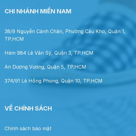
CHI NHÁNH MIỀN NAM
38/9 Nguyễn Cảnh Chân, Phường Cầu Kho, Quận 1,
TP.HCM
Hẻm 984 Lê Văn Sỹ, Quận 3, TP.HCM
An Dương Vương, Quận 5, TP.HCM
374/91 Lê Hồng Phong, Quận 10, TP.HCM
VỀ CHÍNH SÁCH
Chính sách bảo mật