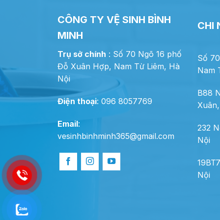
CÔNG TY VỆ SINH BÌNH
CHI
MINH
Trụ sở chính
: Số 70 Ngõ 16 phố
Số 70
Đỗ Xuân Hợp, Nam Từ Liêm, Hà
Nam T
Nội
B88 N
Điện thoại
: 096 8057769
Xuân,
Email
:
232 N
vesinhbinhminh365@gmail.com
Nội
19BT7
Nội