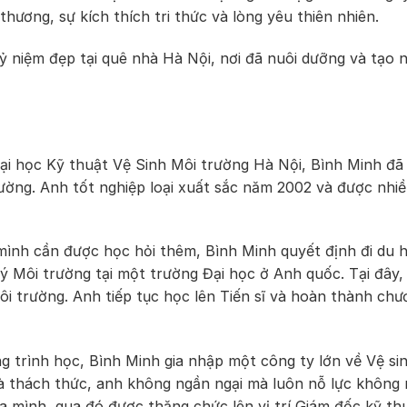
thương, sự kích thích tri thức và lòng yêu thiên nhiên.
ỷ niệm đẹp tại quê nhà Hà Nội, nơi đã nuôi dưỡng và tạo
ại học Kỹ thuật Vệ Sinh Môi trường Hà Nội, Bình Minh đã 
rường. Anh tốt nghiệp loại xuất sắc năm 2002 và được nhiề
mình cần được học hỏi thêm, Bình Minh quyết định đi du 
 Môi trường tại một trường Đại học ở Anh quốc. Tại đây,
ôi trường. Anh tiếp tục học lên Tiến sĩ và hoàn thành chư
 trình học, Bình Minh gia nhập một công ty lớn về Vệ sin
 và thách thức, anh không ngần ngại mà luôn nỗ lực không
a mình, qua đó được thăng chức lên vị trí Giám đốc kỹ thu