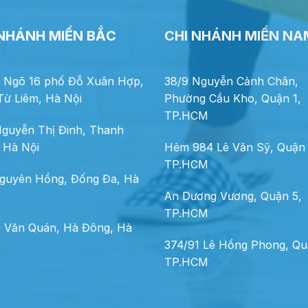
 NHÁNH MIỀN BẮC
CHI NHÁNH MIỀN NA
 Ngõ 16 phố Đỗ Xuân Hợp,
38/9 Nguyễn Cảnh Chân,
ừ Liêm, Hà Nội
Phường Cầu Kho, Quận 1,
TP.HCM
guyễn Thị Đinh, Thanh
 Hà Nội
Hẻm 984 Lê Văn Sỹ, Quận 
TP.HCM
guyên Hồng, Đống Đa, Hà
An Dương Vương, Quận 5,
TP.HCM
 Văn Quán, Hà Đông, Hà
374/91 Lê Hồng Phong, Qu
TP.HCM