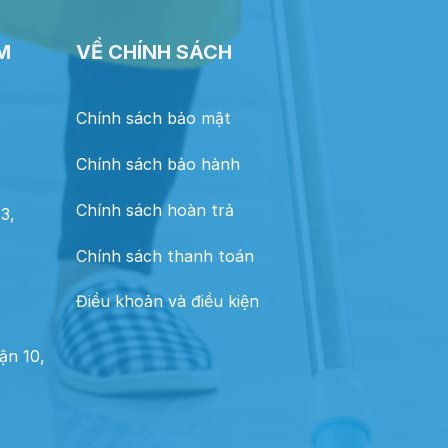
M
VỀ CHÍNH SÁCH
Chính sách bảo mật
Chính sách bảo hành
Chính sách hoàn trả
3,
Chính sách thanh toán
Điều khoản và điều kiện
ận 10,