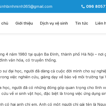
sinhbinhminh365@gmail.com
096 8057
 chủ
Giới thiệu
Dịch vụ vệ sinh
Tin tức
Liên 
g 4 năm 1980 tại quận Ba Đình, thành phố Hà Nội – nơi 
đình văn hóa, có truyền thống.
o sư đại học, người đã dàng cả cuộc đời mình cho sự nghi
rong việc nghiên cứu, giảng dạy về bảo vệ môi trường tại 
a học, người đã có những đóng góp quan trọng cho lĩnh v
 cứu về vi sinh vật học, đặc biệt là trong việc ứng dụng s
ình có hai anh chị em. Anh có một người chị gái tên là Ngu