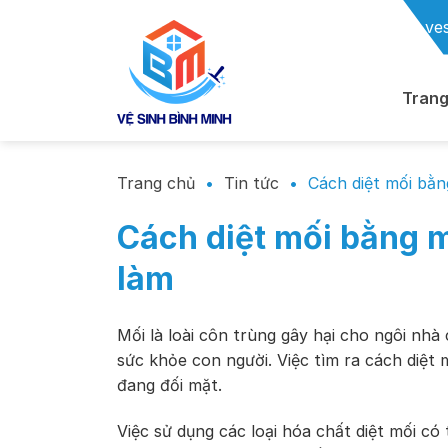
Chuyển
ve
đến
nội
dung
Trang
Trang chủ
•
Tin tức
•
Cách diệt mối bằng
Cách diệt mối bằng mu
làm
Mối là loài côn trùng gây hại cho ngôi nh
sức khỏe con người. Việc tìm ra cách diệt m
đang đối mặt.
Việc sử dụng các loại hóa chất diệt mối có