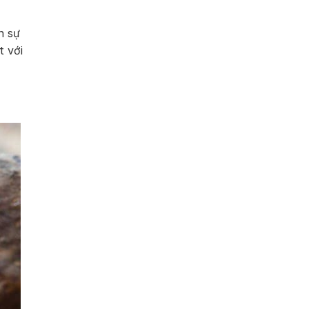
n sự
t với