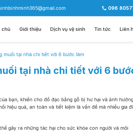
sinhbinhminh365@gmail.com
096 8057
 chủ
Giới thiệu
Dịch vụ vệ sinh
Tin tức
Liên 
 muối tại nhà chi tiết với 6 bước làm
ối tại nhà chi tiết với 6 bướ
à của bạn, khiến cho đồ đạc bằng gỗ bị hư hại và ảnh hưởn
ối hiệu quả, an toàn và tiết kiệm là vấn đề mà nhiều gia đ
 thể gây ra những tác hại cho sức khỏe con người và môi