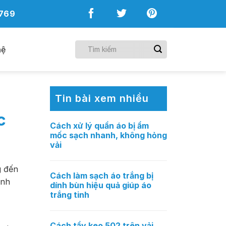
769
hệ
Tin bài xem nhiều
c
Cách xử lý quần áo bị ẩm
mốc sạch nhanh, không hỏng
vải
g đến
Cách làm sạch áo trắng bị
ình
dính bùn hiệu quả giúp áo
trắng tinh
Cách tẩy keo 502 trên vải