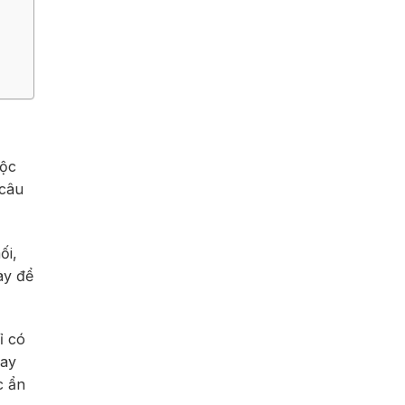
uộc
 câu
ối,
ày để
ỉ có
hay
c ẩn