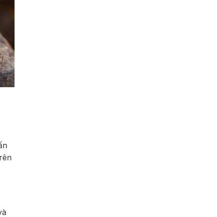
ấn
rên
và