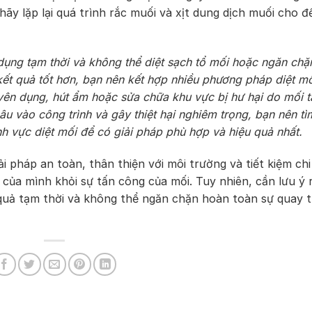
 hãy lặp lại quá trình rắc muối và xịt dung dịch muối cho đ
dụng tạm thời và không thể diệt sạch tổ mối hoặc ngăn chặ
kết quả tốt hơn, bạn nên kết hợp nhiều phương pháp diệt m
yên dụng, hút ẩm hoặc sửa chữa khu vực bị hư hại do mối t
 vào công trình và gây thiệt hại nghiêm trọng, bạn nên tì
nh vực diệt mối để có giải pháp phù hợp và hiệu quả nhất.
ải pháp an toàn, thân thiện với môi trường và tiết kiệm chi
của mình khỏi sự tấn công của mối. Tuy nhiên, cần lưu ý 
 quả tạm thời và không thể ngăn chặn hoàn toàn sự quay tr