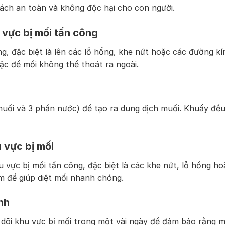
 cách an toàn và không độc hại cho con người.
u vực bị mối tấn công
g, đặc biệt là lên các lỗ hổng, khe nứt hoặc các đường kí
ặc để mối không thể thoát ra ngoài.
 muối và 3 phần nước) để tạo ra dung dịch muối. Khuấy đề
 vực bị mối
u vực bị mối tấn công, đặc biệt là các khe nứt, lỗ hổng ho
m để giúp diệt mối nhanh chóng.
ình
 dõi khu vực bị mối trong một vài ngày để đảm bảo rằng m