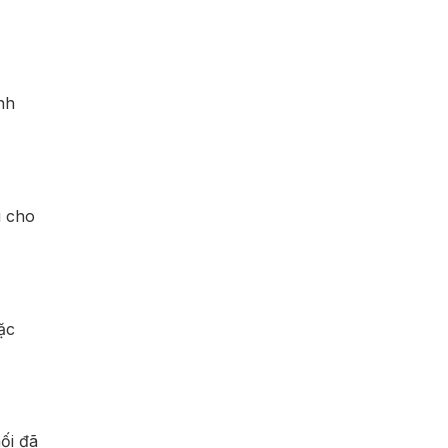
nh
u cho
ặc
ối đã