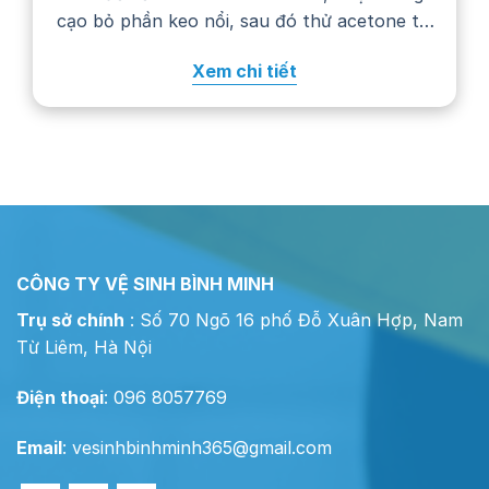
cạo bỏ phần keo nổi, sau đó thử acetone tại
một góc khuất trước khi chấm lên vết bẩn.
Xem chi tiết
Cách xử lý cụ thể còn phụ…
CÔNG TY VỆ SINH BÌNH MINH
Trụ sở chính
: Số 70 Ngõ 16 phố Đỗ Xuân Hợp, Nam
Từ Liêm, Hà Nội
Điện thoại
: 096 8057769
Email
:
vesinhbinhminh365@gmail.com