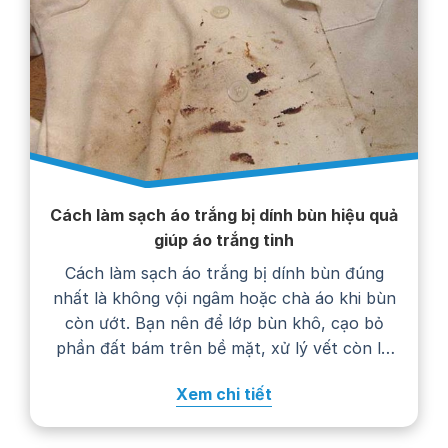
Cách làm sạch áo trắng bị dính bùn hiệu quả
giúp áo trắng tinh
Cách làm sạch áo trắng bị dính bùn đúng
nhất là không vội ngâm hoặc chà áo khi bùn
còn ướt. Bạn nên để lớp bùn khô, cạo bỏ
phần đất bám trên bề mặt, xử lý vết còn lại
bằng nước giặt rồi giặt áo theo hướng dẫn
Xem chi tiết
trên nhãn chăm sóc. Thực hiện…