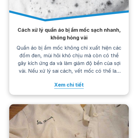
Cách xử lý quần áo bị ẩm mốc sạch nhanh,
không hỏng vải
Quần áo bị ẩm mốc không chỉ xuất hiện các
đốm đen, mùi hôi khó chịu mà còn có thể
gây kích ứng da và làm giảm độ bền của sợi
vải. Nếu xử lý sai cách, vết mốc có thể lan
rộng, phai màu hoặc khiến trang phục
Xem chi tiết
nhanh hư hỏng. Trong bài viết…