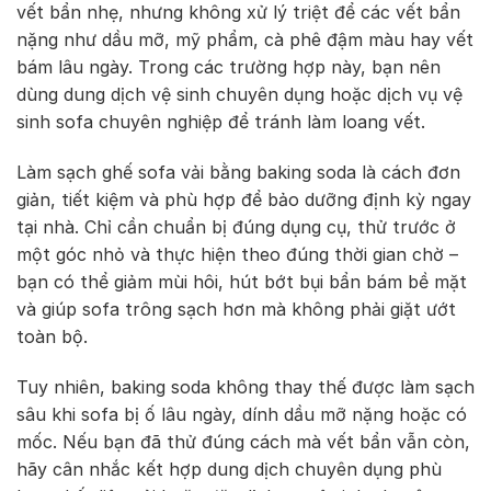
vết bẩn nhẹ, nhưng không xử lý triệt để các vết bẩn
nặng như dầu mỡ, mỹ phẩm, cà phê đậm màu hay vết
bám lâu ngày. Trong các trường hợp này, bạn nên
dùng dung dịch vệ sinh chuyên dụng hoặc dịch vụ vệ
sinh sofa chuyên nghiệp để tránh làm loang vết.
Làm sạch ghế sofa vải bằng baking soda là cách đơn
giản, tiết kiệm và phù hợp để bảo dưỡng định kỳ ngay
tại nhà. Chỉ cần chuẩn bị đúng dụng cụ, thử trước ở
một góc nhỏ và thực hiện theo đúng thời gian chờ –
bạn có thể giảm mùi hôi, hút bớt bụi bẩn bám bề mặt
và giúp sofa trông sạch hơn mà không phải giặt ướt
toàn bộ.
Tuy nhiên, baking soda không thay thế được làm sạch
sâu khi sofa bị ố lâu ngày, dính dầu mỡ nặng hoặc có
mốc. Nếu bạn đã thử đúng cách mà vết bẩn vẫn còn,
hãy cân nhắc kết hợp dung dịch chuyên dụng phù