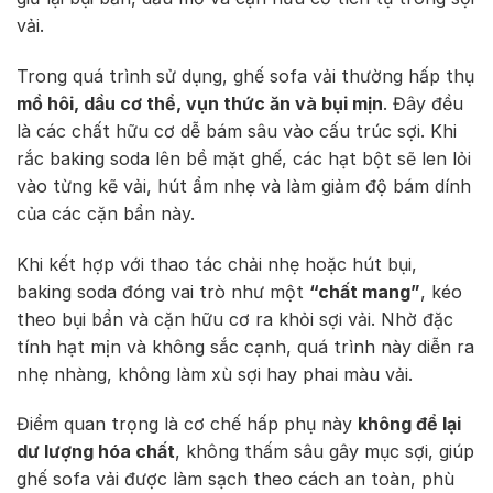
vải.
Trong quá trình sử dụng, ghế sofa vải thường hấp thụ
mồ hôi, dầu cơ thể, vụn thức ăn và bụi mịn
. Đây đều
là các chất hữu cơ dễ bám sâu vào cấu trúc sợi. Khi
rắc baking soda lên bề mặt ghế, các hạt bột sẽ len lỏi
vào từng kẽ vải, hút ẩm nhẹ và làm giảm độ bám dính
của các cặn bẩn này.
Khi kết hợp với thao tác chải nhẹ hoặc hút bụi,
baking soda đóng vai trò như một
“chất mang”
, kéo
theo bụi bẩn và cặn hữu cơ ra khỏi sợi vải. Nhờ đặc
tính hạt mịn và không sắc cạnh, quá trình này diễn ra
nhẹ nhàng, không làm xù sợi hay phai màu vải.
Điểm quan trọng là cơ chế hấp phụ này
không để lại
dư lượng hóa chất
, không thấm sâu gây mục sợi, giúp
ghế sofa vải được làm sạch theo cách an toàn, phù