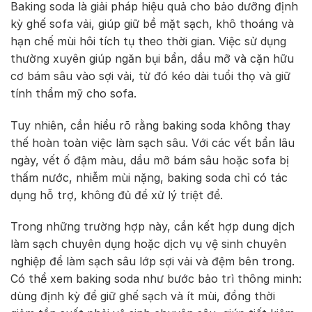
Baking soda là giải pháp hiệu quả cho bảo dưỡng định
kỳ ghế sofa vải, giúp giữ bề mặt sạch, khô thoáng và
hạn chế mùi hôi tích tụ theo thời gian. Việc sử dụng
thường xuyên giúp ngăn bụi bẩn, dầu mỡ và cặn hữu
cơ bám sâu vào sợi vải, từ đó kéo dài tuổi thọ và giữ
tính thẩm mỹ cho sofa.
Tuy nhiên, cần hiểu rõ rằng baking soda không thay
thế hoàn toàn việc làm sạch sâu. Với các vết bẩn lâu
ngày, vết ố đậm màu, dầu mỡ bám sâu hoặc sofa bị
thấm nước, nhiễm mùi nặng, baking soda chỉ có tác
dụng hỗ trợ, không đủ để xử lý triệt để.
Trong những trường hợp này, cần kết hợp dung dịch
làm sạch chuyên dụng hoặc dịch vụ vệ sinh chuyên
nghiệp để làm sạch sâu lớp sợi vải và đệm bên trong.
Có thể xem baking soda như bước bảo trì thông minh:
dùng định kỳ để giữ ghế sạch và ít mùi, đồng thời