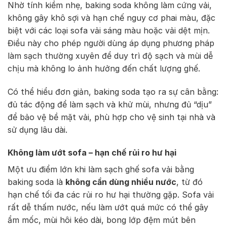
Nhờ tính kiềm nhẹ, baking soda không làm cứng vải,
không gây khô sợi và hạn chế nguy cơ phai màu, đặc
biệt với các loại sofa vải sáng màu hoặc vải dệt mịn.
Điều này cho phép người dùng áp dụng phương pháp
làm sạch thường xuyên để duy trì độ sạch và mùi dễ
chịu mà không lo ảnh hưởng đến chất lượng ghế.
Có thể hiểu đơn giản, baking soda tạo ra sự cân bằng:
đủ tác động để làm sạch và khử mùi, nhưng đủ “dịu”
để bảo vệ bề mặt vải, phù hợp cho vệ sinh tại nhà và
sử dụng lâu dài.
Không làm ướt sofa – hạn chế rủi ro hư hại
Một ưu điểm lớn khi làm sạch ghế sofa vải bằng
baking soda là
không cần dùng nhiều nước
, từ đó
hạn chế tối đa các rủi ro hư hại thường gặp. Sofa vải
rất dễ thấm nước, nếu làm ướt quá mức có thể gây
ẩm mốc, mùi hôi kéo dài, bong lớp đệm mút bên