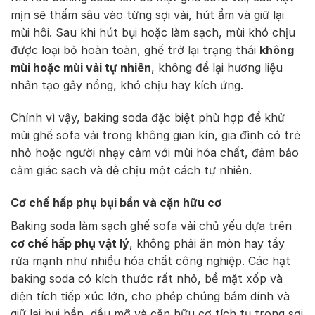
mịn sẽ thấm sâu vào từng sợi vải, hút ẩm và giữ lại
mùi hôi. Sau khi hút bụi hoặc làm sạch, mùi khó chịu
được loại bỏ hoàn toàn, ghế trở lại trạng thái
không
mùi hoặc mùi vải tự nhiên
, không để lại hương liệu
nhân tạo gây nồng, khó chịu hay kích ứng.
Chính vì vậy, baking soda đặc biệt phù hợp để khử
mùi ghế sofa vải trong không gian kín, gia đình có trẻ
nhỏ hoặc người nhạy cảm với mùi hóa chất, đảm bảo
cảm giác sạch và dễ chịu một cách tự nhiên.
Cơ chế hấp phụ bụi bẩn và cặn hữu cơ
Baking soda làm sạch ghế sofa vải chủ yếu dựa trên
cơ chế hấp phụ vật lý
, không phải ăn mòn hay tẩy
rửa mạnh như nhiều hóa chất công nghiệp. Các hạt
baking soda có kích thước rất nhỏ, bề mặt xốp và
diện tích tiếp xúc lớn, cho phép chúng bám dính và
giữ lại bụi bẩn, dầu mỡ và cặn hữu cơ tích tụ trong sợi