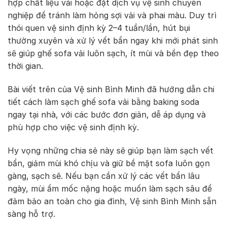
hợp chất liệu vải hoặc đặt dịch vụ vệ sinh chuyên
nghiệp để tránh làm hỏng sợi vải và phai màu. Duy trì
thói quen vệ sinh định kỳ 2–4 tuần/lần, hút bụi
thường xuyên và xử lý vết bẩn ngay khi mới phát sinh
sẽ giúp ghế sofa vải luôn sạch, ít mùi và bền đẹp theo
thời gian.
Bài viết trên của Vệ sinh Bình Minh đã hướng dẫn chi
tiết cách làm sạch ghế sofa vải bằng baking soda
ngay tại nhà, với các bước đơn giản, dễ áp dụng và
phù hợp cho việc vệ sinh định kỳ.
Hy vọng những chia sẻ này sẽ giúp bạn làm sạch vết
bẩn, giảm mùi khó chịu và giữ bề mặt sofa luôn gọn
gàng, sạch sẽ. Nếu bạn cần xử lý các vết bẩn lâu
ngày, mùi ẩm mốc nặng hoặc muốn làm sạch sâu để
đảm bảo an toàn cho gia đình, Vệ sinh Bình Minh sẵn
sàng hỗ trợ.