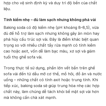
hợp cho vệ sinh định kỳ và duy trì độ bền của chất
liệu.
Tính kiềm nhẹ – đủ làm sạch nhưng không phá vải
Baking soda có độ kiềm nhẹ (pH khoảng 8–8,5), vừa
đủ để hỗ trợ làm sạch nhưng không gây ăn mòn hay
phá hủy cấu trúc sợi vải. Đây là điểm khác biệt quan
trọng so với nhiều chất tẩy rửa mạnh có tính kiềm
cao hoặc axit, vốn dễ làm bạc màu, xơ sợi và giảm
tuổi thọ ghế sofa vải.
Trong thực tế sử dụng, phần lớn vết bẩn trên ghế
sofa vải đến từ dầu mỡ cơ thể, mồ hôi, đồ ăn và nước
uống – những chất có tính axit hoặc trung tính. Khi
tiếp xúc, baking soda sẽ giúp trung hòa nhẹ các hợp
chất này, làm chúng dễ tách khỏi bề mặt sợi vải hơn
mà không cần chà xát mạnh.