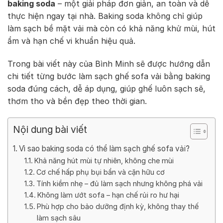
baking soda
– một giải pháp đơn giản, an toàn và dễ
thực hiện ngay tại nhà. Baking soda không chỉ giúp
làm sạch bề mặt vải mà còn có khả năng khử mùi, hút
ẩm và hạn chế vi khuẩn hiệu quả.
Trong bài viết này của Bình Minh sẽ được hướng dẫn
chi tiết từng bước làm sạch ghế sofa vải bằng baking
soda đúng cách, dễ áp dụng, giúp ghế luôn sạch sẽ,
thơm tho và bền đẹp theo thời gian.
Nội dung bài viết
Vì sao baking soda có thể làm sạch ghế sofa vải?
Khả năng hút mùi tự nhiên, không che mùi
Cơ chế hấp phụ bụi bẩn và cặn hữu cơ
Tính kiềm nhẹ – đủ làm sạch nhưng không phá vải
Không làm ướt sofa – hạn chế rủi ro hư hại
Phù hợp cho bảo dưỡng định kỳ, không thay thế
làm sạch sâu