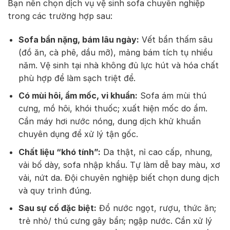
Bạn nên chọn dịch vụ vệ sinh sofa chuyên nghiệp
trong các trường hợp sau:
Sofa bẩn nặng, bám lâu ngày:
Vết bẩn thấm sâu
(đồ ăn, cà phê, dầu mỡ), mảng bám tích tụ nhiều
năm. Vệ sinh tại nhà không đủ lực hút và hóa chất
phù hợp để làm sạch triệt để.
Có mùi hôi, ẩm mốc, vi khuẩn:
Sofa ám mùi thú
cưng, mồ hôi, khói thuốc; xuất hiện mốc do ẩm.
Cần máy hơi nước nóng, dung dịch khử khuẩn
chuyên dụng để xử lý tận gốc.
Chất liệu “khó tính”:
Da thật, nỉ cao cấp, nhung,
vải bố dày, sofa nhập khẩu. Tự làm dễ bay màu, xơ
vải, nứt da. Đội chuyên nghiệp biết chọn dung dịch
và quy trình đúng.
Sau sự cố đặc biệt:
Đổ nước ngọt, rượu, thức ăn;
trẻ nhỏ/ thú cưng gây bẩn; ngập nước. Cần xử lý