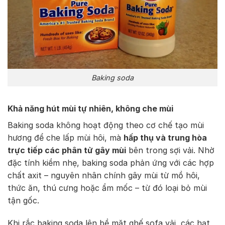
Baking soda
Khả năng hút mùi tự nhiên, không che mùi
Baking soda không hoạt động theo cơ chế tạo mùi
hương để che lấp mùi hôi, mà
hấp thụ và trung hòa
trực tiếp các phân tử gây mùi
bên trong sợi vải. Nhờ
đặc tính kiềm nhẹ, baking soda phản ứng với các hợp
chất axit – nguyên nhân chính gây mùi từ mồ hôi,
thức ăn, thú cưng hoặc ẩm mốc – từ đó loại bỏ mùi
tận gốc.
Khi rắc baking soda lên bề mặt ghế sofa vải, các hạt