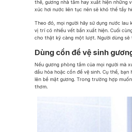
thể, gương nhà tắm hay xuất hiện những vế
xúc hơi nước liên tục nên sẽ khó thể tẩy h
Theo đó, mọi người hãy sử dụng nước lau kí
vị trí có nhiều vết bẩn xuất hiện. Cuối cù
cho thật kỹ càng một lượt. Người dùng s
Dùng cồn để vệ sinh gươn
Nếu gương phòng tắm của mọi người mà xu
dầu hỏa hoặc cồn để vệ sinh. Cụ thể, bạn 
lên bề mặt gương. Trong trường hợp muốn m
thơm.