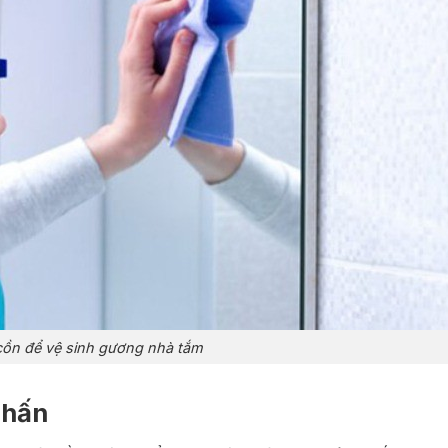
ồn để vệ sinh gương nhà tắm
phấn