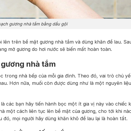
sạch gương nhà tắm bằng dầu gội
ội lên trên bề mặt gương nhà tắm và dùng khăn để lau. Sa
trạng mờ gương do hơi nước sẽ biến mất hoàn toàn.
 gương nhà tắm
c trong nhà bếp của mỗi gia đình. Theo đó, vai trò chủ y
nhau. Hơn nữa, muối còn được dùng như là một nguyên liệ
 là các bạn hãy tiến hành bọc một ít gia vị này vào chiếc 
à một cách liên tục lên bề mặt của gương, cho tới khi nà
đó, mọi người hãy dùng khăn khô để lau lại là hoàn tất.