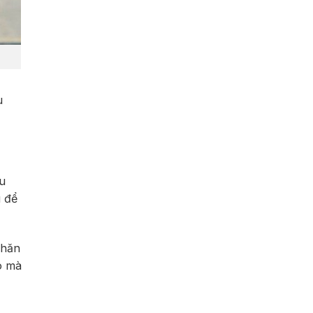
u
ếu
u để
khăn
o mà