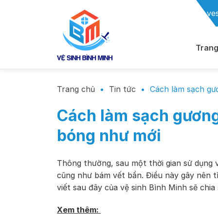
Chuyển
ve
đến
nội
dung
Trang
Trang chủ
•
Tin tức
•
Cách làm sạch gư
Cách làm sạch gương
bóng như mới
Thông thường, sau một thời gian sử dụng v
cũng như bám vết bẩn. Điều này gây nên tì
viết sau đây của vệ sinh Bình Minh sẽ chia
Xem thêm: