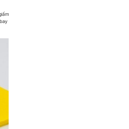
giấm
 bay