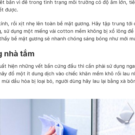
t bẩn vì để trong tình trạng môi trường có độ ẩm lớn, ti
ết được.
nh, rồi xịt nhẹ lên toàn bề mặt gương. Hãy tập trung tới 
ng, sử dụng một miếng vải cotton mềm không bị xổ lông để 
ẽ thấy bề mặt gương sẽ nhanh chóng sáng bóng như mới m
g nhà tắm
ất hiện những vết bẩn cứng đầu thì cần phải sử dụng nga
hãy đổ một ít dung dịch vào chiếc khăn mềm khô rồi lau n
ùi dầu hỏa bị loại bỏ, người dùng hãy lau lại bằng xà bô