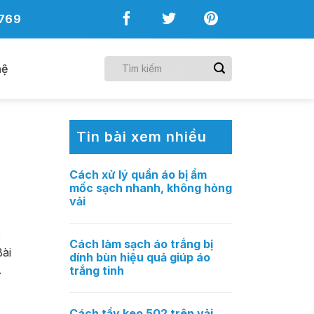
769
hệ
Tin bài xem nhiều
Cách xử lý quần áo bị ẩm
mốc sạch nhanh, không hỏng
vải
,
Cách làm sạch áo trắng bị
ài
dính bùn hiệu quả giúp áo
.
trắng tinh
Cách tẩy keo 502 trên vải