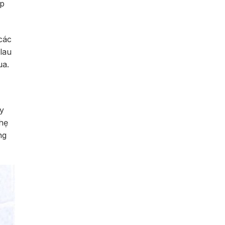
ếp
các
lau
ua.
y
hẹ
ng