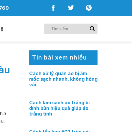
769
hệ
Tin bài xem nhiều
màu
Cách xử lý quần áo bị ẩm
mốc sạch nhanh, không hỏng
vải
Cách làm sạch áo trắng bị
dính bùn hiệu quả giúp áo
hia
trắng tinh
au.
Cách tẩy keo 502 trên vải