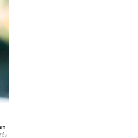
làm
đều