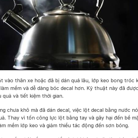
ặt vào thân xe hoặc đã bị dán quá lâu, lớp keo bong tróc 
úp làm mềm và dễ dàng bóc decal hơn. Kỹ thuật này đã đượ
 quả và tiết kiệm thời gian.
ng chưa khô mà đã dán decal, việc lột decal bằng nước n
ả. Thay vì tốn công lực lột bằng tay và gây hại đến bề mặ
làm mềm lớp keo và giảm thiểu tác động đến sơn bóng.