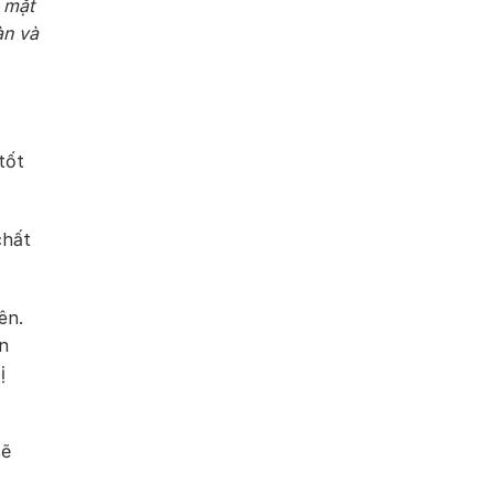
 mặt
àn và
tốt
chất
ên.
n
ị
sẽ