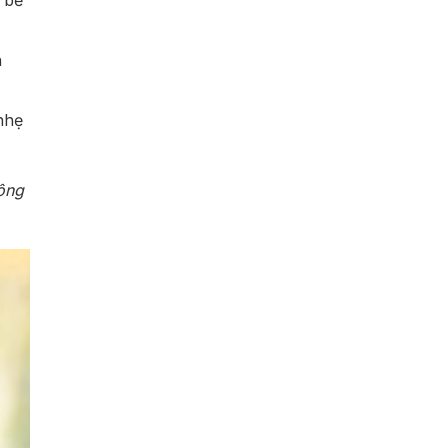
 bề
h
nhẹ
hông