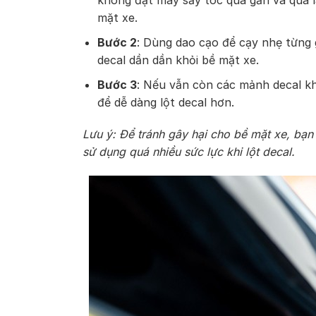
không đặt máy sấy tóc quá gần và quá 
mặt xe.
Bước 2
: Dùng dao cạo để cạy nhẹ từng 
decal dần dần khỏi bề mặt xe.
Bước 3
: Nếu vẫn còn các mảnh decal kh
để dễ dàng lột decal hơn.
Lưu ý: Để tránh gây hại cho bề mặt xe, bạn
sử dụng quá nhiều sức lực khi lột decal.