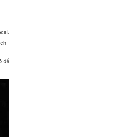
cal.
ách
ó để