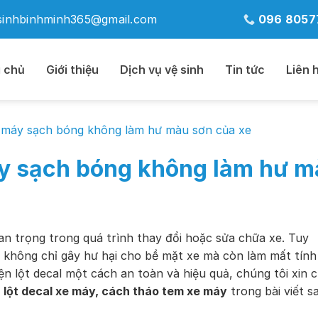
sinhbinhminh365@gmail.com
096 8057
 chủ
Giới thiệu
Dịch vụ vệ sinh
Tin tức
Liên 
e máy sạch bóng không làm hư màu sơn của xe
áy sạch bóng không làm hư 
an trọng trong quá trình thay đổi hoặc sửa chữa xe. Tuy
h không chỉ gây hư hại cho bề mặt xe mà còn làm mất tính
n lột decal một cách an toàn và hiệu quả, chúng tôi xin c
 lột decal xe máy, cách tháo tem xe máy
trong bài viết s