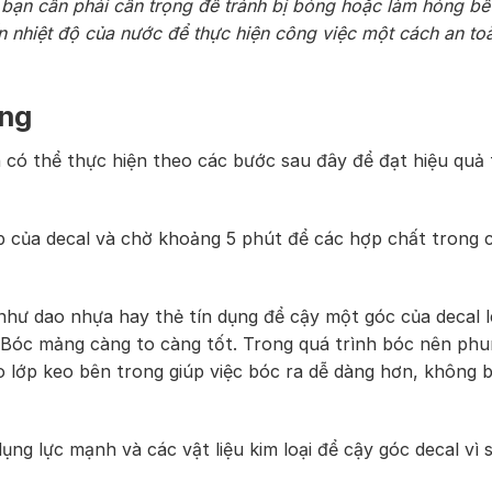
 bạn cần phải cẩn trọng để tránh bị bỏng hoặc làm hỏng bề
n nhiệt độ của nước để thực hiện công việc một cách an to
ờng
 có thể thực hiện theo các bước sau đây để đạt hiệu quả 
p của decal và chờ khoảng 5 phút để các hợp chất trong 
hư dao nhựa hay thẻ tín dụng để cậy một góc của decal l
 Bóc mảng càng to càng tốt. Trong quá trình bóc nên phu
 lớp keo bên trong giúp việc bóc ra dễ dàng hơn, không b
ụng lực mạnh và các vật liệu kim loại để cậy góc decal vì 