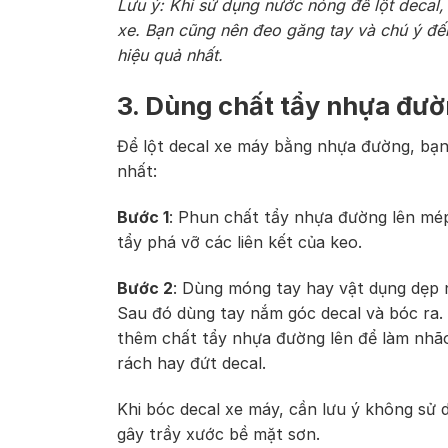
Lưu ý: Khi sử dụng nước nóng để lột decal,
xe. Bạn cũng nên đeo găng tay và chú ý đế
hiệu quả nhất.
3. Dùng chất tẩy nhựa đư
Để lột decal xe máy bằng nhựa đường, bạn
nhất:
Bước 1
: Phun chất tẩy nhựa đường lên mé
tẩy phá vỡ các liên kết của keo.
Bước 2
: Dùng móng tay hay vật dụng dẹp n
Sau đó dùng tay nắm góc decal và bóc ra.
thêm chất tẩy nhựa đường lên để làm nhão
rách hay đứt decal.
Khi bóc decal xe máy, cần lưu ý không sử d
gây trầy xước bề mặt sơn.