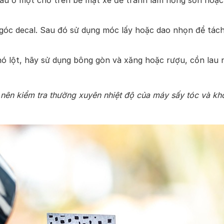
lâu ở một chỗ trên bề mặt xe để tránh làm hỏng sơn hoặc
góc decal. Sau đó sử dụng móc lấy hoặc dao nhọn để tác
ó lột, hãy sử dụng bông gòn và xăng hoặc rượu, cồn lau 
 nên kiểm tra thường xuyên nhiệt độ của máy sấy tóc và k