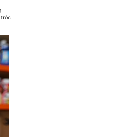
g
 tróc