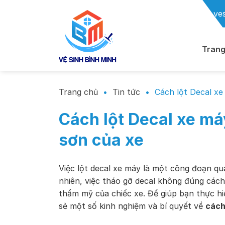
Chuyển
ve
đến
nội
dung
Trang
Trang chủ
•
Tin tức
•
Cách lột Decal x
Cách lột Decal xe m
sơn của xe
Việc lột decal xe máy là một công đoạn qu
nhiên, việc tháo gỡ decal không đúng các
thẩm mỹ của chiếc xe. Để giúp bạn thực hiệ
sẻ một số kinh nghiệm và bí quyết về
cách