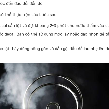
bóc đến đâu đổi đến đó.
có thể thực hiện các bước sau:
ecal cần lột và đợi khoảng 2-3 phút cho nước thấm vào de
óc decal. Bạn có thể sử dụng móc lấy hoặc dao nhọn để t
ó lột, hãy dùng bông gòn và dầu gội đầu để lau nhẹ lên đ