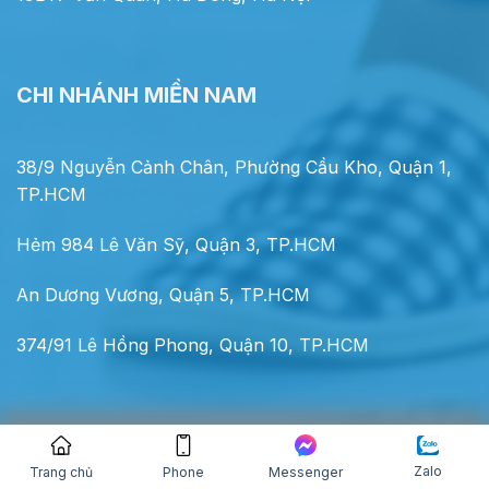
CHI NHÁNH MIỀN NAM
38/9 Nguyễn Cảnh Chân, Phường Cầu Kho, Quận 1,
TP.HCM
Hẻm 984 Lê Văn Sỹ, Quận 3, TP.HCM
An Dương Vương, Quận 5, TP.HCM
374/91 Lê Hồng Phong, Quận 10, TP.HCM
VỀ CHÍNH SÁCH
Zalo
Trang chủ
Phone
Messenger