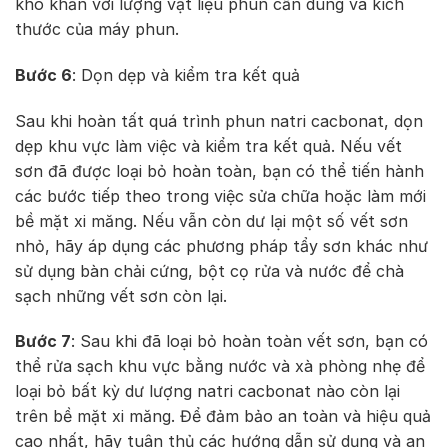
khó khăn với lượng vật liệu phun cần dùng và kích
thước của máy phun.
Bước 6
: Dọn dẹp và kiểm tra kết quả
Sau khi hoàn tất quá trình phun natri cacbonat, dọn
dẹp khu vực làm việc và kiểm tra kết quả. Nếu vết
sơn đã được loại bỏ hoàn toàn, bạn có thể tiến hành
các bước tiếp theo trong việc sửa chữa hoặc làm mới
bề mặt xi măng. Nếu vẫn còn dư lại một số vết sơn
nhỏ, hãy áp dụng các phương pháp tẩy sơn khác như
sử dụng bàn chải cứng, bột cọ rửa và nước để chà
sạch những vết sơn còn lại.
Bước 7
: Sau khi đã loại bỏ hoàn toàn vết sơn, bạn có
thể rửa sạch khu vực bằng nước và xà phòng nhẹ để
loại bỏ bất kỳ dư lượng natri cacbonat nào còn lại
trên bề mặt xi măng. Để đảm bảo an toàn và hiệu quả
cao nhất, hãy tuân thủ các hướng dẫn sử dụng và an