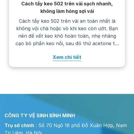
Cách tẩy keo 502 trên vải sạch nhanh,
không làm hỏng sợi vải
Cách tẩy keo 502 trên vải an toàn nhất là
không vội chà hoặc vò khi keo còn ướt. Bạn
nên để vết keo khô hoàn toàn, nhẹ nhàng
cạo bỏ phần keo nổi, sau đó thử acetone tại
một góc khuất trước khi chấm lên vết bẩn.
Xem chi tiết
Cách xử lý cụ thể còn phụ…
CÔNG TY VỆ SINH BÌNH MINH
Trụ sở chính
: Số 70 Ngõ 16 phố Đỗ Xuân Hợp, Nam
Từ Liêm, Hà Nội