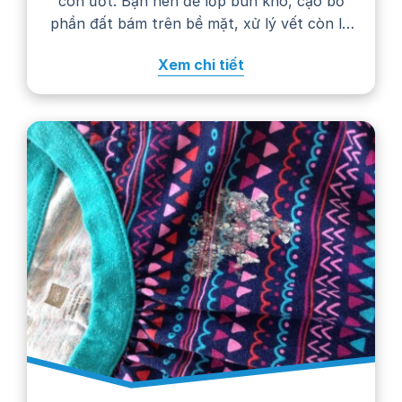
còn ướt. Bạn nên để lớp bùn khô, cạo bỏ
phần đất bám trên bề mặt, xử lý vết còn lại
bằng nước giặt rồi giặt áo theo hướng dẫn
Xem chi tiết
trên nhãn chăm sóc. Thực hiện…