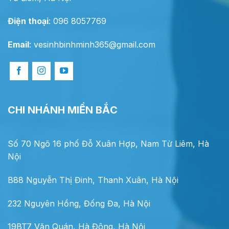
Điện thoại
: 096 8057769
Email
:
vesinhbinhminh365@gmail.com
CHI NHÁNH MIỀN BẮC
Số 70 Ngõ 16 phố Đỗ Xuân Hợp, Nam Từ Liêm, Hà
Nội
B88 Nguyễn Thị Đinh, Thanh Xuân, Hà Nội
232 Nguyên Hồng, Đống Đa, Hà Nội
19BT7 Văn Quán, Hà Đông, Hà Nội