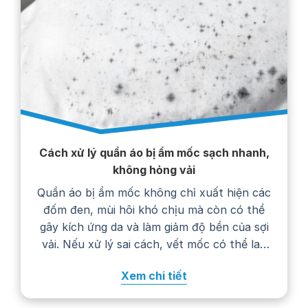
Cách xử lý quần áo bị ẩm mốc sạch nhanh,
không hỏng vải
Quần áo bị ẩm mốc không chỉ xuất hiện các
đốm đen, mùi hôi khó chịu mà còn có thể
gây kích ứng da và làm giảm độ bền của sợi
vải. Nếu xử lý sai cách, vết mốc có thể lan
rộng, phai màu hoặc khiến trang phục
Xem chi tiết
nhanh hư hỏng. Trong bài viết…