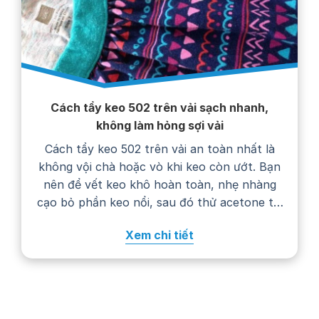
Cách tẩy keo 502 trên vải sạch nhanh,
không làm hỏng sợi vải
Cách tẩy keo 502 trên vải an toàn nhất là
không vội chà hoặc vò khi keo còn ướt. Bạn
nên để vết keo khô hoàn toàn, nhẹ nhàng
cạo bỏ phần keo nổi, sau đó thử acetone tại
một góc khuất trước khi chấm lên vết bẩn.
Xem chi tiết
Cách xử lý cụ thể còn phụ…