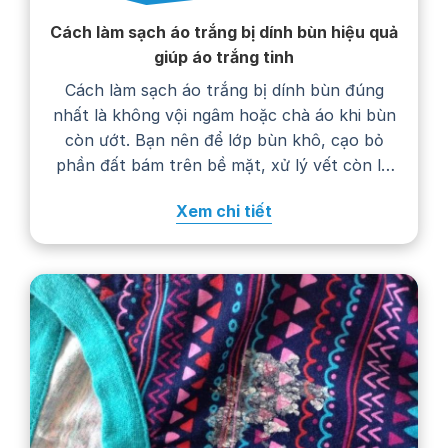
Cách làm sạch áo trắng bị dính bùn hiệu quả
giúp áo trắng tinh
Cách làm sạch áo trắng bị dính bùn đúng
nhất là không vội ngâm hoặc chà áo khi bùn
còn ướt. Bạn nên để lớp bùn khô, cạo bỏ
phần đất bám trên bề mặt, xử lý vết còn lại
bằng nước giặt rồi giặt áo theo hướng dẫn
Xem chi tiết
trên nhãn chăm sóc. Thực hiện…