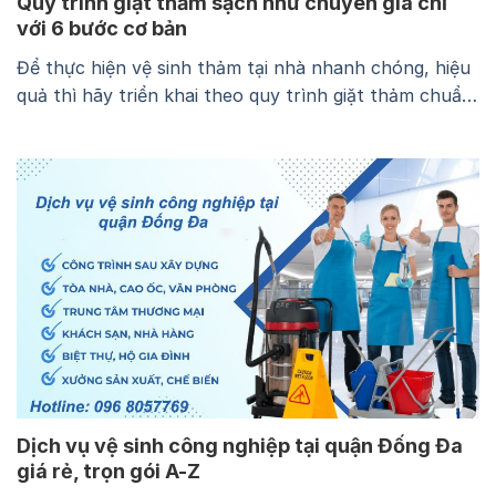
Quy trình giặt thảm sạch như chuyên gia chỉ
với 6 bước cơ bản
Để thực hiện vệ sinh thảm tại nhà nhanh chóng, hiệu
quả thì hãy triển khai theo quy trình giặt thảm chuẩn
như chuyên gia trong bài viết dưới đây. Quy trình này
bao gồm liệt kê các thiết bị, hóa chất sử dụng và các
bước thực hiện chi tiết. Ngoài ra, chúng tôi…
Dịch vụ vệ sinh công nghiệp tại quận Đống Đa
giá rẻ, trọn gói A-Z