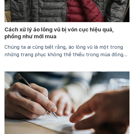
Cách xử lý áo lông vũ bị vón cục hiệu quả,
phồng như mới mua
Chúng ta ai cũng biết rằng, áo lông vũ là một trong
những trang phục không thể thiếu trong mùa đông
giúp giữ ấm cơ thể hiệu quả. Tuy nhiên, không ít lần
chúng ta phải đau đầu vì chiếc áo lông vũ yêu quý lại
bị vón cục, làm mất đi vẻ đẹp và…