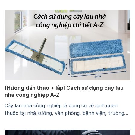
tiện. Với tròng kính nhựa, kính có lớp phủ chống chói,
chống UV, chống ánh sáng xanh, bạn nên ưu tiên…
[Hướng dẫn tháo + lắp] Cách sử dụng cây lau
nhà công nghiệp A-Z
Cây lau nhà công nghiệp là dụng cụ vệ sinh quen
thuộc tại nhà xưởng, văn phòng, bệnh viện, trường
học và nhiều khu vực có diện tích lớn. Tuy nhiên,
không phải ai cũng biết cách tháo lắp đúng kỹ thuật