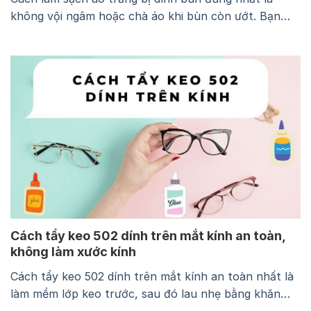
không vội ngâm hoặc chà áo khi bùn còn ướt. Bạn
nên để lớp bùn khô, cạo bỏ phần đất bám trên bề
mặt, xử lý vết còn lại bằng nước giặt rồi giặt áo theo
hướng dẫn trên nhãn chăm sóc. Thực hiện…
Cách tẩy keo 502 dính trên mắt kính an toàn,
không làm xước kính
Cách tẩy keo 502 dính trên mắt kính an toàn nhất là
làm mềm lớp keo trước, sau đó lau nhẹ bằng khăn
mềm thay vì cạy, chà mạnh hoặc dùng hóa chất tùy