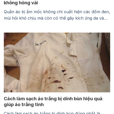
không hỏng vải
Quần áo bị ẩm mốc không chỉ xuất hiện các đốm đen,
mùi hôi khó chịu mà còn có thể gây kích ứng da và
làm giảm độ bền của sợi vải. Nếu xử lý sai cách, vết
mốc có thể lan rộng, phai màu hoặc khiến trang phục
nhanh hư hỏng. Trong bài viết…
Cách làm sạch áo trắng bị dính bùn hiệu quả
giúp áo trắng tinh
Cách làm sạch áo trắng bị dính bùn đúng nhất là