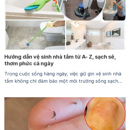
Hướng dẫn vệ sinh nhà tắm từ A- Z, sạch sẽ,
thơm phức cả ngày
Trong cuộc sống hàng ngày, việc giữ gìn vệ sinh nhà
tắm không chỉ đảm bảo một môi trường sống sạch
sẽ, mà còn góp phần bảo vệ sức khỏe con người. Nhà
tắm là nơi hàng ngày chúng ta sử dụng để tắm rửa, vệ
sinh và thực hiện nhiều sinh hoạt khác. Bởi…