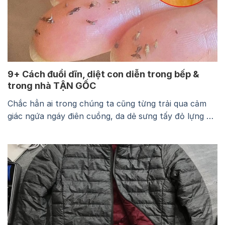
9+ Cách đuổi dĩn, diệt con diễn trong bếp &
trong nhà TẬN GỐC
Chắc hẳn ai trong chúng ta cũng từng trải qua cảm
giác ngứa ngáy điên cuồng, da dẻ sưng tấy đỏ lựng và
kéo dài dai dẳng suốt nhiều ngày chỉ vì một vết cắn
của loài dĩn nhỏ bé (nhiều nơi còn gọi là bù mắt, muỗi
mắt). Thậm chí, vết cắn của dĩn…