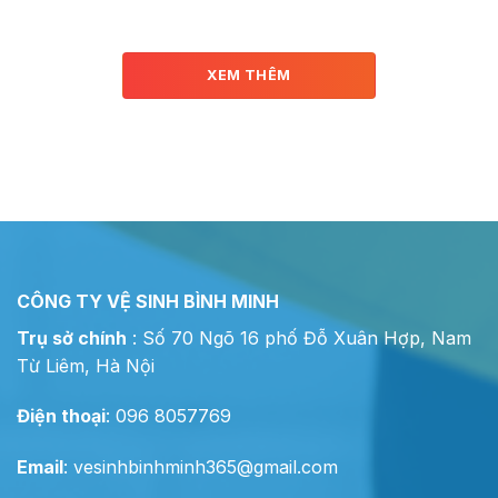
giúp cải thiện chất lượng không khí trong nhà mà còn
giúp bảo vệ sức khỏe của bạn và gia đình. Bụi không
chỉ làm dơ bẩn ngôi nhà mà còn có thể…
XEM THÊM
CÔNG TY VỆ SINH BÌNH MINH
Trụ sở chính
: Số 70 Ngõ 16 phố Đỗ Xuân Hợp, Nam
Từ Liêm, Hà Nội
Điện thoại
: 096 8057769
Email
:
vesinhbinhminh365@gmail.com