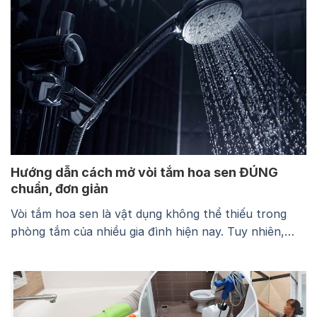
và sử dụng cây lau nhà công nghiệp sao cho bền,
sạch và…
Hướng dẫn cách mở vòi tắm hoa sen ĐÚNG
chuẩn, đơn giản
Vòi tắm hoa sen là vật dụng không thể thiếu trong
phòng tắm của nhiều gia đình hiện nay. Tuy nhiên,
mỗi loại vòi lại có những cách mở khác nhau với
những chế độ khác nhau. Bài viết dưới đây sẽ chia sẻ
đến bạn cách mở vòi tắm hoa sen cho một số…