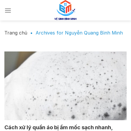
Chuyển
đến
nội
dung
Trang chủ
•
Archives for Nguyễn Quang Bình Minh
Cách xử lý quần áo bị ẩm mốc sạch nhanh,