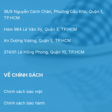
38/9 Nguyễn Cảnh Chân, Phường Cầu Kho, Quận 1,
TP.HCM
Hẻm 984 Lê Văn Sỹ, Quận 3, TP.HCM
An Dương Vương, Quận 5, TP.HCM
374/91 Lê Hồng Phong, Quận 10, TP.HCM
VỀ CHÍNH SÁCH
Chính sách bảo mật
Chính sách bảo hành