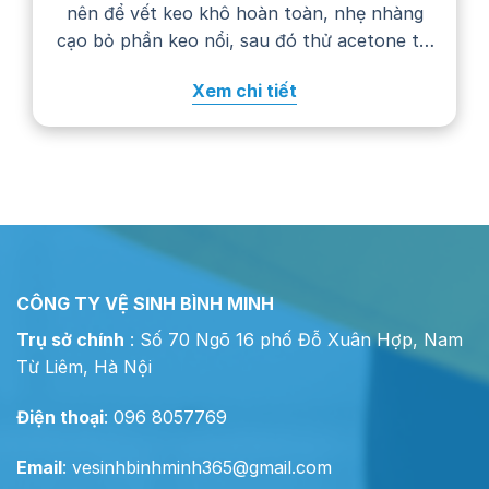
nên để vết keo khô hoàn toàn, nhẹ nhàng
cạo bỏ phần keo nổi, sau đó thử acetone tại
một góc khuất trước khi chấm lên vết bẩn.
Xem chi tiết
Cách xử lý cụ thể còn phụ…
CÔNG TY VỆ SINH BÌNH MINH
Trụ sở chính
: Số 70 Ngõ 16 phố Đỗ Xuân Hợp, Nam
Từ Liêm, Hà Nội
Điện thoại
: 096 8057769
Email
:
vesinhbinhminh365@gmail.com