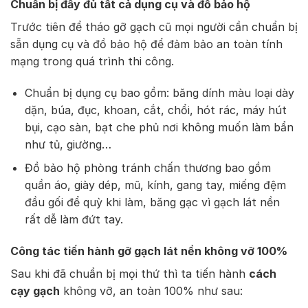
Chuẩn bị đầy đủ tất cả dụng cụ và đồ bảo hộ
Trước tiên để tháo gỡ gạch cũ mọi người cần chuẩn bị
sẵn dụng cụ và đồ bảo hộ để đảm bảo an toàn tính
mạng trong quá trình thi công.
Chuẩn bị dụng cụ bao gồm: băng dính màu loại dày
dặn, búa, đục, khoan, cắt, chổi, hót rác, máy hút
bụi, cạo sàn, bạt che phủ nơi không muốn làm bẩn
như tủ, giường…
Đồ bảo hộ phòng tránh chấn thương bao gồm
quần áo, giày dép, mũ, kính, gang tay, miếng đệm
đầu gối để quỳ khi làm, băng gạc vì gạch lát nền
rất dễ làm đứt tay.
Công tác tiến hành gỡ gạch lát nền không vỡ 100%
Sau khi đã chuẩn bị mọi thứ thì ta tiến hành
cách
cạy gạch
không vỡ, an toàn 100% như sau: