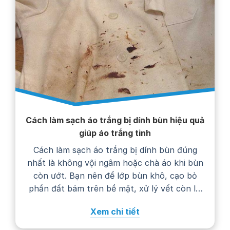
Cách làm sạch áo trắng bị dính bùn hiệu quả
giúp áo trắng tinh
Cách làm sạch áo trắng bị dính bùn đúng
nhất là không vội ngâm hoặc chà áo khi bùn
còn ướt. Bạn nên để lớp bùn khô, cạo bỏ
phần đất bám trên bề mặt, xử lý vết còn lại
bằng nước giặt rồi giặt áo theo hướng dẫn
Xem chi tiết
trên nhãn chăm sóc. Thực hiện…