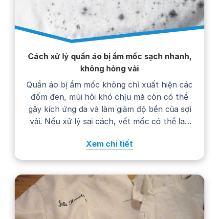
Cách xử lý quần áo bị ẩm mốc sạch nhanh,
không hỏng vải
Quần áo bị ẩm mốc không chỉ xuất hiện các
đốm đen, mùi hôi khó chịu mà còn có thể
gây kích ứng da và làm giảm độ bền của sợi
vải. Nếu xử lý sai cách, vết mốc có thể lan
rộng, phai màu hoặc khiến trang phục
Xem chi tiết
nhanh hư hỏng. Trong bài viết…