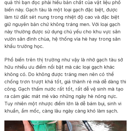
quả thì bạn đọc phải hiểu bản chất của vật liệu phổ
biến này. Gạch tàu là một loại gạch đặc biệt, được
làm từ đất sét nung trong nhiệt độ cao và đặc biệt
giữ nguyên bản chứ không tráng men. Với loại gạch
này thường được sử dụng chủ yếu cho khu vực sân
vườn sân đình chùa, hệ thống vỉa hè hay trong sân
khấu trường học.
Phổ biến trên thị trường như vậy là nhờ gạch tàu sở
hữu nhiều ưu điểm nổi bật mà các loại gạch khác
không có. Do không được tráng men nên có thể
chống trơn trượt khá tốt, giá thành rẻ mà dễ dàng thi
công. Gạch thấm nước rất tốt, rất dễ vệ sinh mà tạo
ra cảm giác mát mẻ vào những ngày hè nóng nực.
Tuy nhiên một nhược điểm lớn là dễ bám bụi, sinh vi
khuẩn, ẩm mốc, càng lâu ngày càng khó làm sạch.