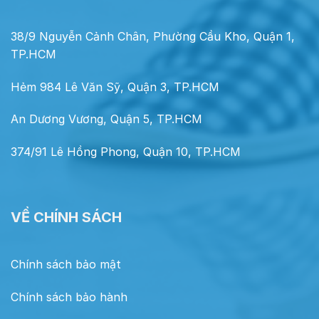
38/9 Nguyễn Cảnh Chân, Phường Cầu Kho, Quận 1,
TP.HCM
Hẻm 984 Lê Văn Sỹ, Quận 3, TP.HCM
An Dương Vương, Quận 5, TP.HCM
374/91 Lê Hồng Phong, Quận 10, TP.HCM
VỀ CHÍNH SÁCH
Chính sách bảo mật
Chính sách bảo hành