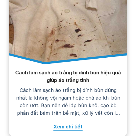
Cách làm sạch áo trắng bị dính bùn hiệu quả
giúp áo trắng tinh
Cách làm sạch áo trắng bị dính bùn đúng
nhất là không vội ngâm hoặc chà áo khi bùn
còn ướt. Bạn nên để lớp bùn khô, cạo bỏ
phần đất bám trên bề mặt, xử lý vết còn lại
bằng nước giặt rồi giặt áo theo hướng dẫn
Xem chi tiết
trên nhãn chăm sóc. Thực hiện…