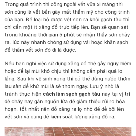
Trong quá trình thi công ngoài vết vữa xi măng thì
sơn cũng là vết bẩn gây mất thẩm mỹ cho công trình
của bạn. Để loại bỏ được vết sơn ra khỏi gạch tàu thì
chỉ cần một ít xăng đổ trực tiếp lên. Bạn sẽ quan sát
trong khoảng thời gian 5 phút sẽ nhận thấy sơn chảy
ra, lúc này nhanh chóng sử dụng vải hoặc khăn sạch
để thấm vết sơn đó đi là được.
Nếu bạn nghĩ việc sử dụng xăng có thể gây nguy hiểm
hoặc để lại mùi khó chịu thì không cần phải quá lo
lắng. Sau khi vệ sinh xong thì có thể dùng nước thơm
lau sàn để khử mùi là sẽ thơm ngay. Lưu ý nhỏ là
tránh thực hiện
cách làm sạch gạch
tàu
này tại vị trí
dễ cháy hay gần nguồn lửa để giảm thiểu rủi ro hỏa
hoạn, tốt nhất nên đổ xăng ra lọ nhỏ để dễ bôi lên
vết sơn và cũng dễ kiểm soát lượng xăng đổ ra.