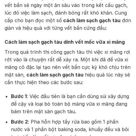
vết bẩn sẽ ngày một ăn sâu vào trong kết cấu gạch,
lúc đó việc làm sạch, đánh bóng rất khó khăn. Cung
cấp cho bạn đọc một số
cách làm sạch gạch
tàu
đơn
giản và hiệu quả với từng vết bẩn cứng đầu:
Cách làm sạch gạch tàu dính vết mốc vữa xi măng
Trong quá trình thi công gạch tàu thì việc xi măng rơi
rớt vào là chuyện rất dễ xảy ra. Một khi đã để vữa xi
măng cô đặc lại tạo nên vết bẩn cực kỳ khó chịu trên
mặt sàn,
cách làm sạch gạch tàu
hiệu quả lúc này sẽ
cần thực hiện theo các bước sau:
Bước 1
: Việc đầu tiên là bạn cần dùng sủi xây dựng
để cậy và loại bỏ toàn bộ mảng vữa xi măng đang
bám trên mặt sàn gạch tàu.
Bước 2
: Pha hỗn hợp tẩy rửa bao gồm 1 phần
nước và 1 phần bột baking soda, khuấy đều và bôi