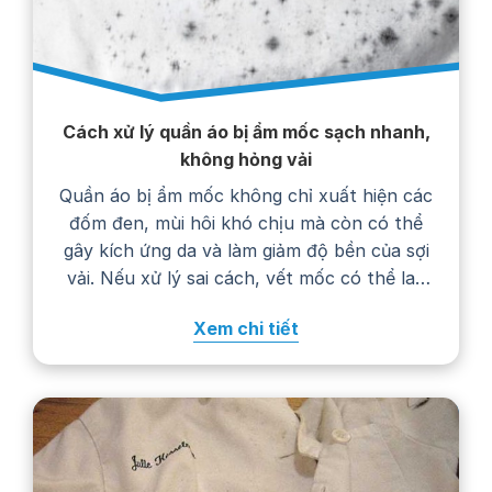
Cách xử lý quần áo bị ẩm mốc sạch nhanh,
không hỏng vải
Quần áo bị ẩm mốc không chỉ xuất hiện các
đốm đen, mùi hôi khó chịu mà còn có thể
gây kích ứng da và làm giảm độ bền của sợi
vải. Nếu xử lý sai cách, vết mốc có thể lan
rộng, phai màu hoặc khiến trang phục
Xem chi tiết
nhanh hư hỏng. Trong bài viết…