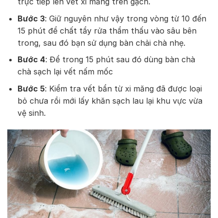
trực tiếp lên vết xi măng trên gạch.
Bước 3
: Giữ nguyên như vậy trong vòng từ 10 đến
15 phút để chất tẩy rửa thẩm thấu vào sâu bên
trong, sau đó bạn sử dụng bàn chải chà nhẹ.
Bước 4
: Để trong 15 phút sau đó dùng bàn chà
chà sạch lại vết nấm mốc
Bước 5
: Kiểm tra vết bẩn từ xi măng đã được loại
bỏ chưa rồi mới lấy khăn sạch lau lại khu vực vừa
vệ sinh.