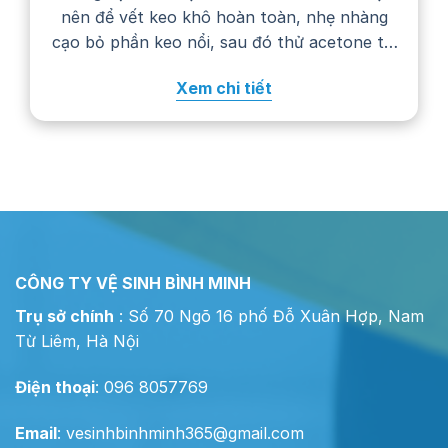
nên để vết keo khô hoàn toàn, nhẹ nhàng
cạo bỏ phần keo nổi, sau đó thử acetone tại
một góc khuất trước khi chấm lên vết bẩn.
Xem chi tiết
Cách xử lý cụ thể còn phụ…
CÔNG TY VỆ SINH BÌNH MINH
Trụ sở chính
: Số 70 Ngõ 16 phố Đỗ Xuân Hợp, Nam
Từ Liêm, Hà Nội
Điện thoại
: 096 8057769
Email
:
vesinhbinhminh365@gmail.com