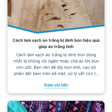
Cách làm sạch áo trắng bị dính bùn hiệu quả
giúp áo trắng tinh
Cách làm sạch áo trắng bị dính bùn đúng
nhất là không vội ngâm hoặc chà áo khi bùn
còn ướt. Bạn nên để lớp bùn khô, cạo bỏ
phần đất bám trên bề mặt, xử lý vết còn lại
bằng nước giặt rồi giặt áo theo hướng dẫn
Xem chi tiết
trên nhãn chăm sóc. Thực hiện…