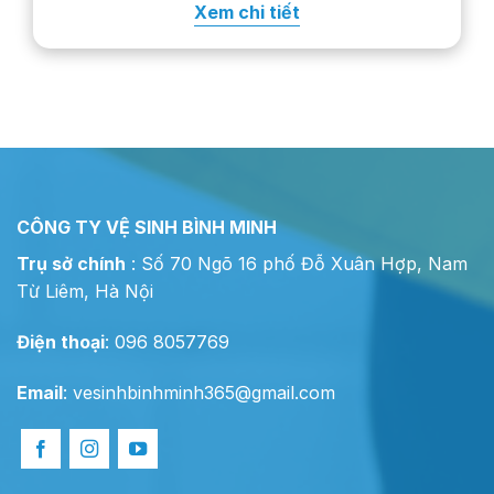
Xem chi tiết
Cách xử lý cụ thể còn phụ…
CÔNG TY VỆ SINH BÌNH MINH
Trụ sở chính
: Số 70 Ngõ 16 phố Đỗ Xuân Hợp, Nam
Từ Liêm, Hà Nội
Điện thoại
: 096 8057769
Email
:
vesinhbinhminh365@gmail.com