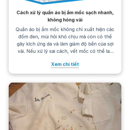
Cách xử lý quần áo bị ẩm mốc sạch nhanh,
không hỏng vải
Quần áo bị ẩm mốc không chỉ xuất hiện các
đốm đen, mùi hôi khó chịu mà còn có thể
gây kích ứng da và làm giảm độ bền của sợi
vải. Nếu xử lý sai cách, vết mốc có thể lan
rộng, phai màu hoặc khiến trang phục
Xem chi tiết
nhanh hư hỏng. Trong bài viết…