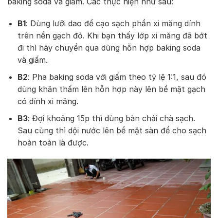
baking soda và giấm. Các thực hiện như sau:
B1
: Dùng lưỡi dao để cạo sạch phần xi măng dính
trên nền gạch đỏ. Khi bạn thấy lớp xi măng đã bớt
đi thì hãy chuyển qua dùng hỗn hợp baking soda
và giấm.
B2
: Pha baking soda với giấm theo tỷ lệ 1:1, sau đó
dùng khăn thấm lên hỗn hợp này lên bề mặt gạch
có dính xi măng.
B3
: Đợi khoảng 15p thì dùng bàn chải chà sạch.
Sau cùng thì dội nước lên bề mặt sàn để cho sạch
hoàn toàn là được.