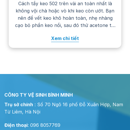
Cách tẩy keo 502 trên vải an toàn nhất là
không vội chà hoặc vò khi keo còn ướt. Bạn
nên để vết keo khô hoàn toàn, nhẹ nhàng
cạo bỏ phần keo nổi, sau đó thử acetone tại
một góc khuất trước khi chấm lên vết bẩn.
Xem chi tiết
Cách xử lý cụ thể còn phụ…
CÔNG TY VỆ SINH BÌNH MINH
Trụ sở chính
: Số 70 Ngõ 16 phố Đỗ Xuân Hợp, Nam
Từ Liêm, Hà Nội
Điện thoại
: 096 8057769