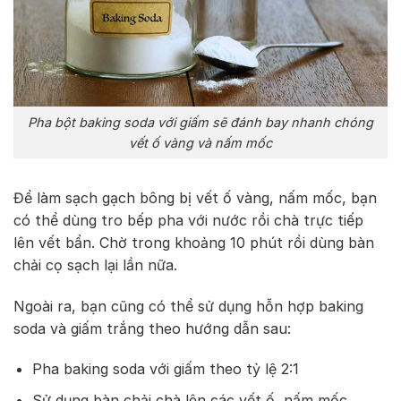
Pha bột baking soda với giấm sẽ đánh bay nhanh chóng
vết ố vàng và nấm mốc
Để làm sạch gạch bông bị vết ố vàng, nấm mốc, bạn
có thể dùng tro bếp pha với nước rồi chà trực tiếp
lên vết bẩn. Chờ trong khoảng 10 phút rồi dùng bàn
chải cọ sạch lại lần nữa.
Ngoài ra, bạn cũng có thể sử dụng hỗn hợp baking
soda và giấm trắng theo hướng dẫn sau:
Pha baking soda với giấm theo tỷ lệ 2:1
Sử dụng bàn chải chà lên các vết ố, nấm mốc.