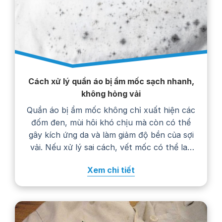
Cách xử lý quần áo bị ẩm mốc sạch nhanh,
không hỏng vải
Quần áo bị ẩm mốc không chỉ xuất hiện các
đốm đen, mùi hôi khó chịu mà còn có thể
gây kích ứng da và làm giảm độ bền của sợi
vải. Nếu xử lý sai cách, vết mốc có thể lan
rộng, phai màu hoặc khiến trang phục
Xem chi tiết
nhanh hư hỏng. Trong bài viết…