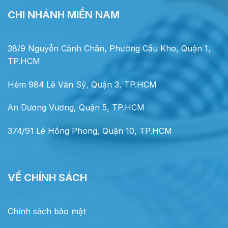
CHI NHÁNH MIỀN NAM
38/9 Nguyễn Cảnh Chân, Phường Cầu Kho, Quận 1,
TP.HCM
Hẻm 984 Lê Văn Sỹ, Quận 3, TP.HCM
An Dương Vương, Quận 5, TP.HCM
374/91 Lê Hồng Phong, Quận 10, TP.HCM
VỀ CHÍNH SÁCH
Chính sách bảo mật