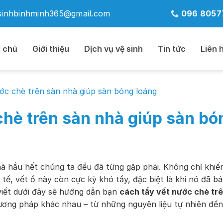
sinhbinhminh365@gmail.com
096 8057
 chủ
Giới thiệu
Dịch vụ vệ sinh
Tin tức
Liên 
ớc chè trên sàn nhà giúp sàn bóng loáng
chè trên sàn nhà giúp sàn bó
à hầu hết chúng ta đều đã từng gặp phải. Không chỉ khiế
 tế, vết ố này còn cực kỳ khó tẩy, đặc biệt là khi nó đã b
 viết dưới đây sẽ hướng dẫn bạn
cách tẩy vết nước chè tr
ơng pháp khác nhau – từ những nguyên liệu tự nhiên đến