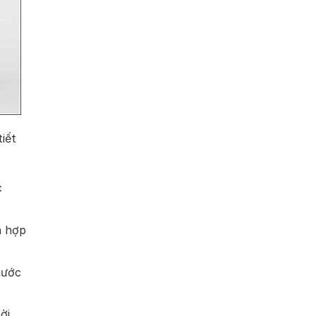
iết
c
n hợp
nước
ời