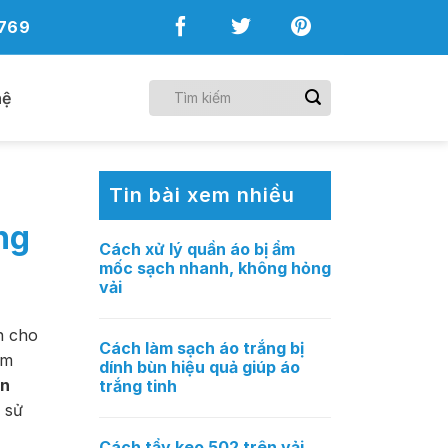
769
hệ
Tin bài xem nhiều
ng
Cách xử lý quần áo bị ẩm
mốc sạch nhanh, không hỏng
vải
n cho
Cách làm sạch áo trắng bị
ám
dính bùn hiệu quả giúp áo
ên
trắng tinh
 sử
Cách tẩy keo 502 trên vải