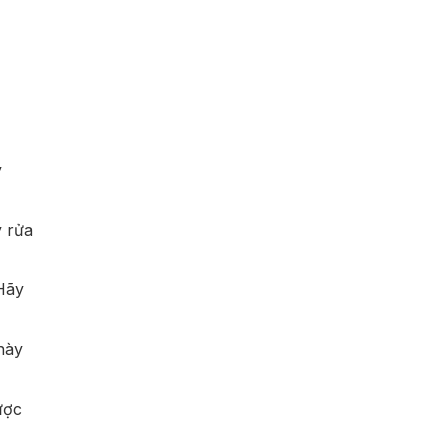
y
y rửa
Hãy
này
ược