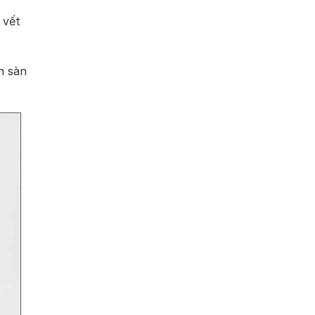
 vết
n sàn