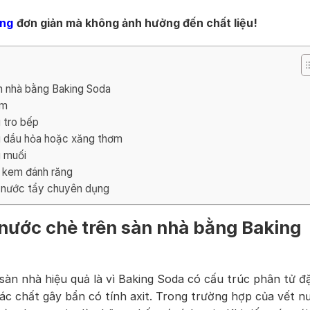
ắng
đơn giản mà không ảnh hưởng đến chất liệu!
n nhà bằng Baking Soda
ấm
 tro bếp
g dầu hỏa hoặc xăng thơm
g muối
g kem đánh răng
g nước tẩy chuyên dụng
 nước chè trên sàn nhà bằng Baking
sàn nhà hiệu quả là vì Baking Soda có cấu trúc phân tử đ
các chất gây bẩn có tính axit. Trong trường hợp của vết n