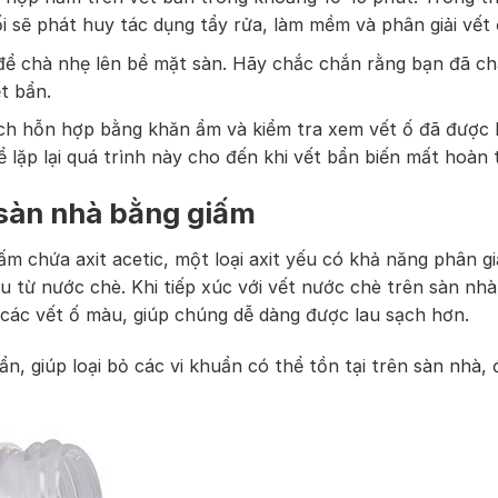
 sẽ phát huy tác dụng tẩy rửa, làm mềm và phân giải vết 
để chà nhẹ lên bề mặt sàn. Hãy chắc chắn rằng bạn đã ch
t bẩn.
ch hỗn hợp bằng khăn ẩm và kiểm tra xem vết ố đã được l
lặp lại quá trình này cho đến khi vết bẩn biến mất hoàn 
 sàn nhà bằng giấm
m chứa axit acetic, một loại axit yếu có khả năng phân gi
 từ nước chè. Khi tiếp xúc với vết nước chè trên sàn nhà,
 các vết ố màu, giúp chúng dễ dàng được lau sạch hơn.
n, giúp loại bỏ các vi khuẩn có thể tồn tại trên sàn nhà,