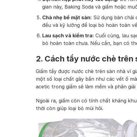
gian này, Baking Soda và giấm hoặc muối
Chà nhẹ bề mặt sàn:
Sử dụng bàn chải 
đều và kỹ lưỡng để loại bỏ hoàn toàn vế
Lau sạch và kiểm tra:
Cuối cùng, lau sạ
bỏ hoàn toàn chưa. Nếu cần, bạn có thể 
2. Cách tẩy nước chè trên
Giấm tẩy được nước chè trên sàn nhà vì giấ
một số loại chất gây bẩn như các vết ố màu
acetic trong giấm sẽ làm mềm và phân giải
Ngoài ra, giấm còn có tính chất kháng khuẩ
thời còn giúp loại bỏ mùi hôi.