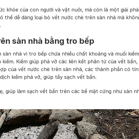
ức khỏe của con người và vật nuôi, mà còn là một giải ph
có thể dễ dàng loại bỏ vết nước chè trên sàn nhà mà khôn
.
rên sàn nhà bằng tro bếp
 sàn nhà vì tro bếp chứa nhiều chất khoáng và muối kiềm,
 kiềm. Kiềm giúp phá vỡ các liên kết phân tử của vết bẩn,
hợp của vết nước chè trên sàn nhà, các thành phần có tín
 dịch kiềm phá vỡ, giúp tẩy sạch vết bẩn.
ẹ, giúp làm sạch vết bẩn trên các bề mặt cứng như sàn n