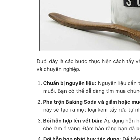
Dưới đây là các bước thực hiện cách tẩy v
và chuyên nghiệp.
Chuẩn bị nguyên liệu:
Nguyên liệu cần t
muối. Bạn có thể dễ dàng tìm mua chúng 
Pha trộn Baking Soda và giấm hoặc muố
này sẽ tạo ra một loại kem tẩy rửa tự 
Bôi hỗn hợp lên vết bẩn:
Áp dụng hỗn hợ
chè làm ố vàng. Đảm bảo rằng bạn đã b
Đợi hỗn hợp phát huy tác dụng:
Để hỗn 