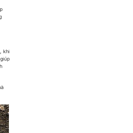
áp
g
 khi
 giúp
h
hà