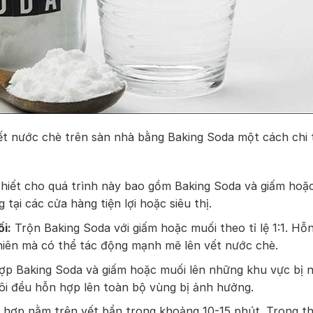
ết nước chè trên sàn nhà bằng Baking Soda một cách chi t
hiết cho quá trình này bao gồm Baking Soda và giấm hoặ
tại các cửa hàng tiện lợi hoặc siêu thị.
i:
Trộn Baking Soda với giấm hoặc muối theo tỉ lệ 1:1. Hỗ
nhiên mà có thể tác động mạnh mẽ lên vết nước chè.
p Baking Soda và giấm hoặc muối lên những khu vực bị 
ôi đều hỗn hợp lên toàn bộ vùng bị ảnh hưởng.
hợp nằm trên vết bẩn trong khoảng 10-15 phút. Trong th