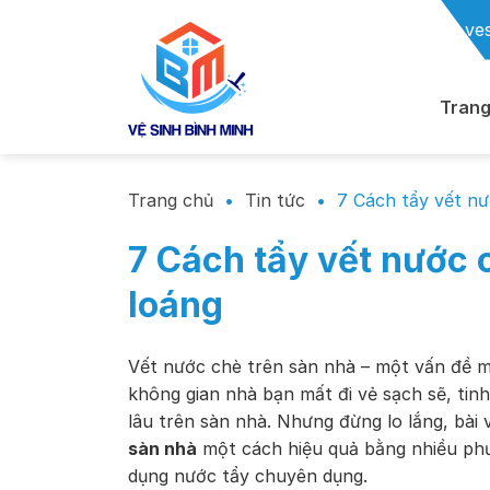
Chuyển
ve
đến
nội
dung
Trang
Trang chủ
•
Tin tức
•
7 Cách tẩy vết nư
7 Cách tẩy vết nước 
loáng
Vết nước chè trên sàn nhà – một vấn đề m
không gian nhà bạn mất đi vẻ sạch sẽ, tinh
lâu trên sàn nhà. Nhưng đừng lo lắng, bài
sàn nhà
một cách hiệu quả bằng nhiều phư
dụng nước tẩy chuyên dụng.