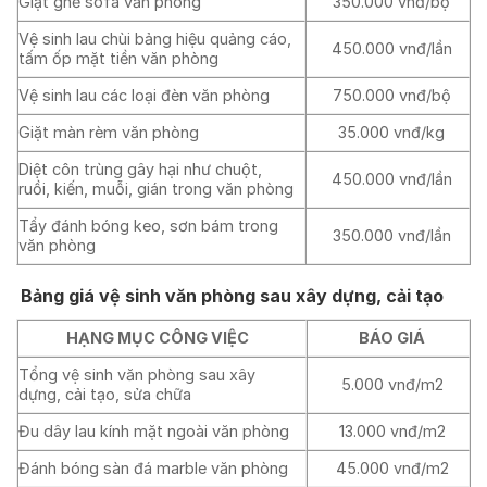
Giặt ghế sofa văn phòng
350.000 vnđ/bộ
Vệ sinh lau chùi bảng hiệu quảng cáo,
450.000 vnđ/lần
tấm ốp mặt tiền văn phòng
Vệ sinh lau các loại đèn văn phòng
750.000 vnđ/bộ
Giặt màn rèm văn phòng
35.000 vnđ/kg
Diệt côn trùng gây hại như chuột,
450.000 vnđ/lần
ruồi, kiến, muỗi, gián trong văn phòng
Tẩy đánh bóng keo, sơn bám trong
350.000 vnđ/lần
văn phòng
Bảng giá vệ sinh văn phòng sau xây dựng, cải tạo
HẠNG MỤC CÔNG VIỆC
BÁO GIÁ
Tổng vệ sinh văn phòng sau xây
5.000 vnđ/m2
dựng, cải tạo, sửa chữa
Đu dây lau kính mặt ngoài văn phòng
13.000 vnđ/m2
Đánh bóng sàn đá marble văn phòng
45.000 vnđ/m2