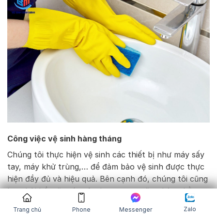
Công việc vệ sinh hàng tháng
Chúng tôi thực hiện vệ sinh các thiết bị như máy sấy
tay, máy khử trùng,… để đảm bảo vệ sinh được thực
hiện đầy đủ và hiệu quả. Bên cạnh đó, chúng tôi cũng
lau chùi bề mặt các vật dụng trong văn phòng bằng
các chất tẩy rửa chuyên dụng và đánh bóng các nội
Zalo
Trang chủ
Phone
Messenger
thất bằng gỗ để duy trì độ sáng bóng của chúng.