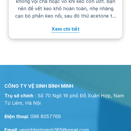
không vội chà hoặc vò khi keo còn ướt. Bạn
nên để vết keo khô hoàn toàn, nhẹ nhàng
cạo bỏ phần keo nổi, sau đó thử acetone tại
một góc khuất trước khi chấm lên vết bẩn.
Xem chi tiết
Cách xử lý cụ thể còn phụ…
CÔNG TY VỆ SINH BÌNH MINH
Trụ sở chính
: Số 70 Ngõ 16 phố Đỗ Xuân Hợp, Nam
Từ Liêm, Hà Nội
Điện thoại
: 096 8057769
Email
:
vesinhbinhminh365@gmail.com