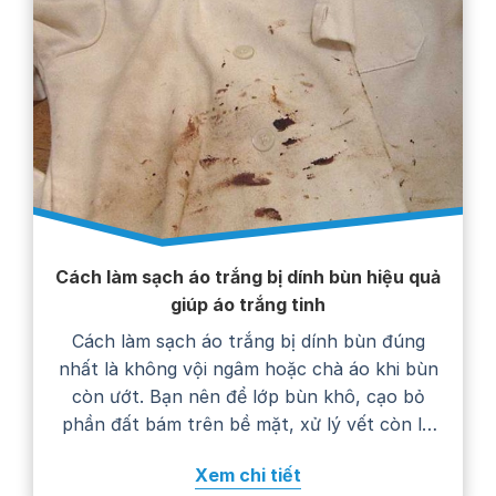
Cách làm sạch áo trắng bị dính bùn hiệu quả
giúp áo trắng tinh
Cách làm sạch áo trắng bị dính bùn đúng
nhất là không vội ngâm hoặc chà áo khi bùn
còn ướt. Bạn nên để lớp bùn khô, cạo bỏ
phần đất bám trên bề mặt, xử lý vết còn lại
bằng nước giặt rồi giặt áo theo hướng dẫn
Xem chi tiết
trên nhãn chăm sóc. Thực hiện…