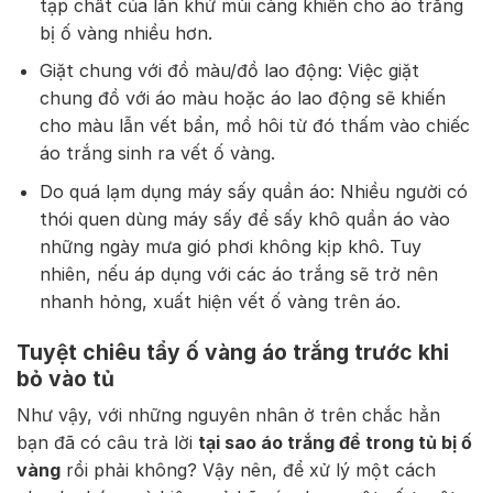
tạp chất của lăn khử mùi càng khiến cho áo trắng
bị ố vàng nhiều hơn.
Giặt chung với đồ màu/đồ lao động: Việc giặt
chung đồ với áo màu hoặc áo lao động sẽ khiến
cho màu lẫn vết bẩn, mồ hôi từ đó thấm vào chiếc
áo trắng sinh ra vết ố vàng.
Do quá lạm dụng máy sấy quần áo: Nhiều người có
thói quen dùng máy sấy để sấy khô quần áo vào
những ngày mưa gió phơi không kịp khô. Tuy
nhiên, nếu áp dụng với các áo trắng sẽ trở nên
nhanh hỏng, xuất hiện vết ố vàng trên áo.
Tuyệt chiêu tẩy ố vàng áo trắng trước khi
bỏ vào tủ
Như vậy, với những nguyên nhân ở trên chắc hẳn
bạn đã có câu trả lời
tại sao áo trắng để trong tủ bị ố
vàng
rồi phải không? Vậy nên, để xử lý một cách