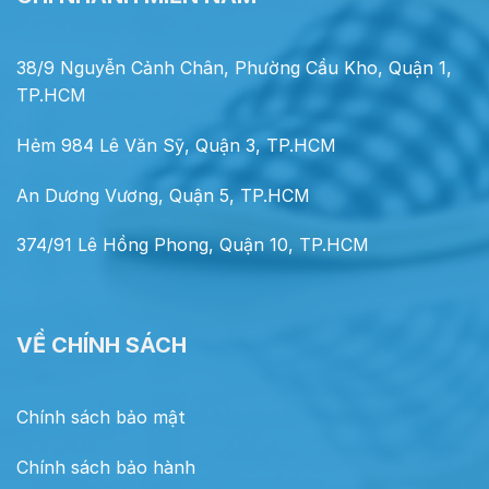
38/9 Nguyễn Cảnh Chân, Phường Cầu Kho, Quận 1,
TP.HCM
Hẻm 984 Lê Văn Sỹ, Quận 3, TP.HCM
An Dương Vương, Quận 5, TP.HCM
374/91 Lê Hồng Phong, Quận 10, TP.HCM
VỀ CHÍNH SÁCH
Chính sách bảo mật
Chính sách bảo hành