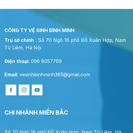
CÔNG TY VỆ SINH BÌNH MINH
Trụ sở chính
: Số 70 Ngõ 16 phố Đỗ Xuân Hợp, Nam
Từ Liêm, Hà Nội
Điện thoại
: 096 8057769
Email
:
vesinhbinhminh365@gmail.com
CHI NHÁNH MIỀN BẮC
Số 70 Ngõ 16 phố Đỗ Xuân Hợp, Nam Từ Liêm, Hà