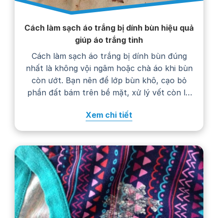
Cách làm sạch áo trắng bị dính bùn hiệu quả
giúp áo trắng tinh
Cách làm sạch áo trắng bị dính bùn đúng
nhất là không vội ngâm hoặc chà áo khi bùn
còn ướt. Bạn nên để lớp bùn khô, cạo bỏ
phần đất bám trên bề mặt, xử lý vết còn lại
bằng nước giặt rồi giặt áo theo hướng dẫn
Xem chi tiết
trên nhãn chăm sóc. Thực hiện…