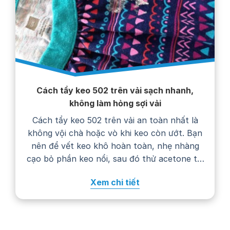
Cách tẩy keo 502 trên vải sạch nhanh,
không làm hỏng sợi vải
Cách tẩy keo 502 trên vải an toàn nhất là
không vội chà hoặc vò khi keo còn ướt. Bạn
nên để vết keo khô hoàn toàn, nhẹ nhàng
cạo bỏ phần keo nổi, sau đó thử acetone tại
một góc khuất trước khi chấm lên vết bẩn.
Xem chi tiết
Cách xử lý cụ thể còn phụ…