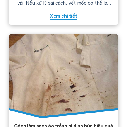
vải. Nếu xử lý sai cách, vết mốc có thể lan
rộng, phai màu hoặc khiến trang phục
Xem chi tiết
nhanh hư hỏng. Trong bài viết…
Cách làm sạch áo trắng bị dính bùn hiệu quả