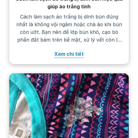
giúp áo trắng tinh
Cách làm sạch áo trắng bị dính bùn đúng
nhất là không vội ngâm hoặc chà áo khi bùn
còn ướt. Bạn nên để lớp bùn khô, cạo bỏ
phần đất bám trên bề mặt, xử lý vết còn lại
bằng nước giặt rồi giặt áo theo hướng dẫn
Xem chi tiết
trên nhãn chăm sóc. Thực hiện…