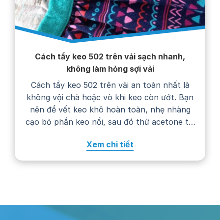
Cách tẩy keo 502 trên vải sạch nhanh,
không làm hỏng sợi vải
Cách tẩy keo 502 trên vải an toàn nhất là
không vội chà hoặc vò khi keo còn ướt. Bạn
nên để vết keo khô hoàn toàn, nhẹ nhàng
cạo bỏ phần keo nổi, sau đó thử acetone tại
một góc khuất trước khi chấm lên vết bẩn.
Xem chi tiết
Cách xử lý cụ thể còn phụ…