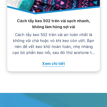
Cách tẩy keo 502 trên vải sạch nhanh,
không làm hỏng sợi vải
Cách tẩy keo 502 trên vải an toàn nhất là
không vội chà hoặc vò khi keo còn ướt. Bạn
nên để vết keo khô hoàn toàn, nhẹ nhàng
cạo bỏ phần keo nổi, sau đó thử acetone tại
một góc khuất trước khi chấm lên vết bẩn.
Xem chi tiết
Cách xử lý cụ thể còn phụ…