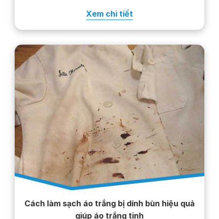
rộng, phai màu hoặc khiến trang phục
Xem chi tiết
nhanh hư hỏng. Trong bài viết…
Cách làm sạch áo trắng bị dính bùn hiệu quả
giúp áo trắng tinh