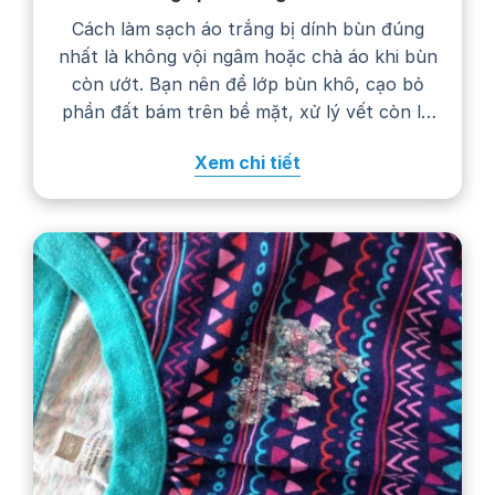
Cách làm sạch áo trắng bị dính bùn đúng
nhất là không vội ngâm hoặc chà áo khi bùn
còn ướt. Bạn nên để lớp bùn khô, cạo bỏ
phần đất bám trên bề mặt, xử lý vết còn lại
bằng nước giặt rồi giặt áo theo hướng dẫn
Xem chi tiết
trên nhãn chăm sóc. Thực hiện…