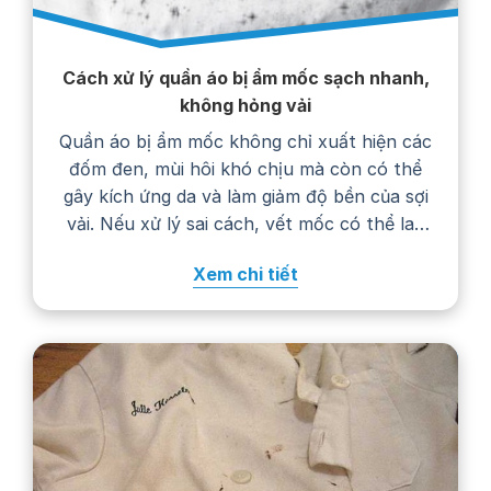
Cách xử lý quần áo bị ẩm mốc sạch nhanh,
không hỏng vải
Quần áo bị ẩm mốc không chỉ xuất hiện các
đốm đen, mùi hôi khó chịu mà còn có thể
gây kích ứng da và làm giảm độ bền của sợi
vải. Nếu xử lý sai cách, vết mốc có thể lan
rộng, phai màu hoặc khiến trang phục
Xem chi tiết
nhanh hư hỏng. Trong bài viết…