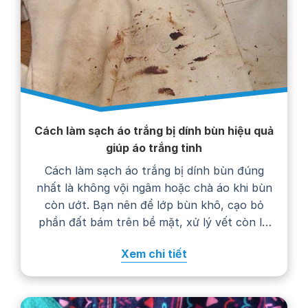
Cách làm sạch áo trắng bị dính bùn hiệu quả
giúp áo trắng tinh
Cách làm sạch áo trắng bị dính bùn đúng
nhất là không vội ngâm hoặc chà áo khi bùn
còn ướt. Bạn nên để lớp bùn khô, cạo bỏ
phần đất bám trên bề mặt, xử lý vết còn lại
bằng nước giặt rồi giặt áo theo hướng dẫn
Xem chi tiết
trên nhãn chăm sóc. Thực hiện…