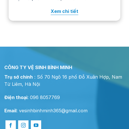
một góc khuất trước khi chấm lên vết bẩn.
Xem chi tiết
Cách xử lý cụ thể còn phụ…
CÔNG TY VỆ SINH BÌNH MINH
Trụ sở chính
: Số 70 Ngõ 16 phố Đỗ Xuân Hợp, Nam
Từ Liêm, Hà Nội
Điện thoại
: 096 8057769
Email
:
vesinhbinhminh365@gmail.com