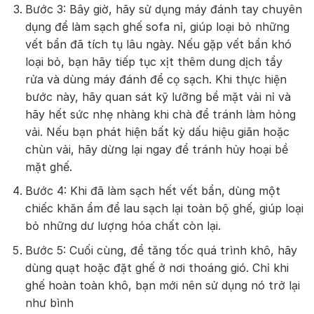
Bước 3: Bây giờ, hãy sử dụng máy đánh tay chuyên
dụng để làm sạch ghế sofa nỉ, giúp loại bỏ những
vết bẩn đã tích tụ lâu ngày. Nếu gặp vết bẩn khó
loại bỏ, bạn hãy tiếp tục xịt thêm dung dịch tẩy
rửa và dùng máy đánh để cọ sạch. Khi thực hiện
bước này, hãy quan sát kỹ lưỡng bề mặt vải nỉ và
hãy hết sức nhẹ nhàng khi chà để tránh làm hỏng
vải. Nếu bạn phát hiện bất kỳ dấu hiệu giãn hoặc
chùn vải, hãy dừng lại ngay để tránh hủy hoại bề
mặt ghế.
Bước 4: Khi đã làm sạch hết vết bẩn, dùng một
chiếc khăn ẩm để lau sạch lại toàn bộ ghế, giúp loại
bỏ những dư lượng hóa chất còn lại.
Bước 5: Cuối cùng, để tăng tốc quá trình khô, hãy
dùng quạt hoặc đặt ghế ở nơi thoáng gió. Chỉ khi
ghế hoàn toàn khô, bạn mới nên sử dụng nó trở lại
như bình