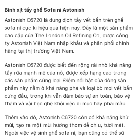
Bình xịt tẩy ghế Sofa nỉ Astonish
Astonish C6720 là dung dịch tẩy vết bẩn trên ghế
sofa nỉ cực kì hiệu quả hiện nay. Đây là một sản phẩm
cao cấp của The London Oil Refining Co, được công
ty Astonish Việt Nam nhập khẩu và phân phối chính
hãng tại thị trường Việt Nam.
Astonish C6720 được biết đến rộng rãi nhờ khả năng
tẩy rửa mạnh mẽ của nó, được xếp hạng cao trong
các sản phẩm cùng loại. Điểm nổi bật của dòng sản
phẩm này nằm ở khả năng phá và loại bỏ mọi vết bẩn
cứng đầu, trong khi vẫn đảm bảo sự an toàn, bảo vệ
thảm và vải bọc ghế khỏi việc bị mục hay phai màu.
Thêm vào đó, Astonish C6720 còn có khả năng khử
mùi, tạo ra một mùi hương thơm dễ chịu, tươi mát.
Ngoài việc vệ sinh ghế sofa nỉ, bạn cũng có thể sử