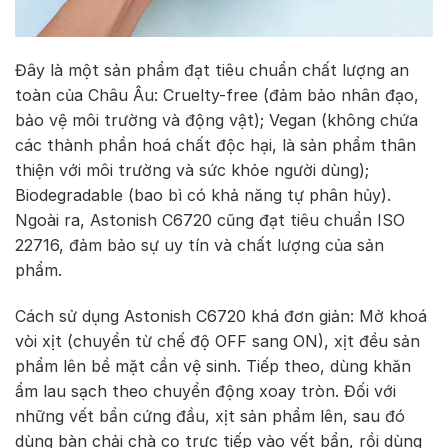
Đây là một sản phẩm đạt tiêu chuẩn chất lượng an
toàn của Châu Âu: Cruelty-free (đảm bảo nhân đạo,
bảo vệ môi trường và động vật); Vegan (không chứa
các thành phần hoá chất độc hại, là sản phẩm thân
thiện với môi trường và sức khỏe người dùng);
Biodegradable (bao bì có khả năng tự phân hủy).
Ngoài ra, Astonish C6720 cũng đạt tiêu chuẩn ISO
22716, đảm bảo sự uy tín và chất lượng của sản
phẩm.
Cách sử dụng Astonish C6720 khá đơn giản: Mở khoá
vòi xịt (chuyển từ chế độ OFF sang ON), xịt đều sản
phẩm lên bề mặt cần vệ sinh. Tiếp theo, dùng khăn
ẩm lau sạch theo chuyển động xoay tròn. Đối với
những vết bẩn cứng đầu, xịt sản phẩm lên, sau đó
dùng bàn chải chà cọ trực tiếp vào vết bẩn, rồi dùng