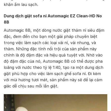
khăn ẩm lau sạch.
Dung dịch giặt sofa nỉ Automagic EZ Clean-HD No
8B
Automagic 8B, một dòng nước giặt thảm nỉ siêu đậm
đặc, đem đến cho bạn một giải pháp chuyên biệt
trong việc làm sạch các loại vải nỉ, vải nhung, và
thảm. Những đặc tính nổi trội của sản phẩm này
chính là độ đậm đặc và hiệu quả tuyệt vời. Nhờ vào
độ đậm đặc của nó, Automagic 8B có thể được pha
loãng với nước theo tỷ lệ 1:40, tạo ra một dung dịch
giặt phù hợp cho việc làm sạch ghế sofa nỉ. Đi kèm
với mùi hương tươi mát, sản phẩm này sẽ để lại cảm
giác dễ chịu sau mỗi lần giặt.