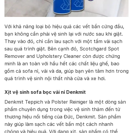
Với khả năng loại bỏ hiệu quả các vết bẩn cứng đầu,
bạn không cần phải vệ sinh lại với nước sau khi giặt.
Thay vào đó, chỉ cần lau sạch với một tấm vải sạch
sau quá trình giặt. Bên cạnh đó, Scotchgard Spot
Remover and Upholstery Cleaner còn được chứng
minh là an toàn với hầu hết các chất liệu ghế, bao
gồm cả sofa nỉ, vải và da, giúp bạn yên tâm hơn trong
quá trình vệ sinh nội thất nhà cửa và xe hơi.
Xịt vệ sinh sofa bọc vải nỉ Denkmit
Denkmit Teppich và Polster Reiniger là một dòng sản
phẩm chuyên dụng trong việc vệ sinh thảm đến từ
thương hiệu nổi tiếng của Đức, Denkmit. Sản phẩm
này giúp làm sạch các vết bẩn một cách nhanh
chóng và hiệu quả. Với dạng xịt, sản phẩm có thể