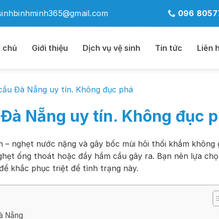
sinhbinhminh365@gmail.com
096 8057
 chủ
Giới thiệu
Dịch vụ vệ sinh
Tin tức
Liên 
cầu Đà Nẵng uy tín. Không đục phá
 Đà Nẵng uy tín. Không đục 
 – nghẹt nước nặng và gây bốc mùi hôi thối khắm không 
ghẹt ống thoát hoặc đầy hầm cầu gây ra. Bạn nên lựa ch
ể khắc phục triệt để tình trạng này.
Đà Nẵng