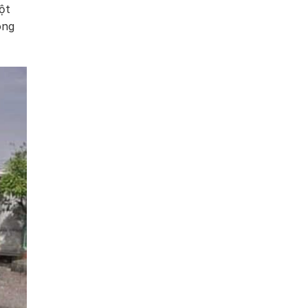
ột
ông