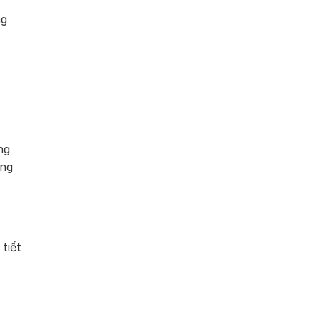
ng
ng
óng
tiết