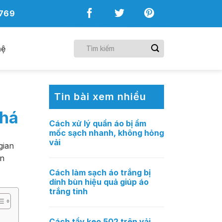
769
hệ
Tin bài xem nhiều
phá
Cách xử lý quần áo bị ẩm
mốc sạch nhanh, không hỏng
vải
gian
ọn
Cách làm sạch áo trắng bị
dính bùn hiệu quả giúp áo
trắng tinh
Cách tẩy keo 502 trên vải