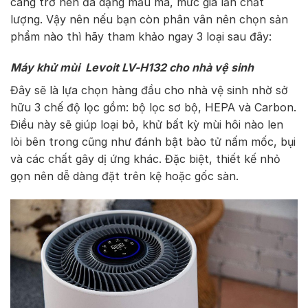
càng trở nên đa dạng mẫu mã, mức giá lẫn chất
lượng. Vậy nên nếu bạn còn phân vân nên chọn sản
phẩm nào thì hãy tham khảo ngay 3 loại sau đây:
Máy khử mùi Levoit LV-H132 cho nhà vệ sinh
Đây sẽ là lựa chọn hàng đầu cho nhà vệ sinh nhờ sở
hữu 3 chế độ lọc gồm: bộ lọc sơ bộ, HEPA và Carbon.
Điều này sẽ giúp loại bỏ, khử bất kỳ mùi hôi nào len
lỏi bên trong cũng như đánh bật bào tử nấm mốc, bụi
và các chất gây dị ứng khác. Đặc biệt, thiết kế nhỏ
gọn nên dễ dàng đặt trên kệ hoặc gốc sàn.