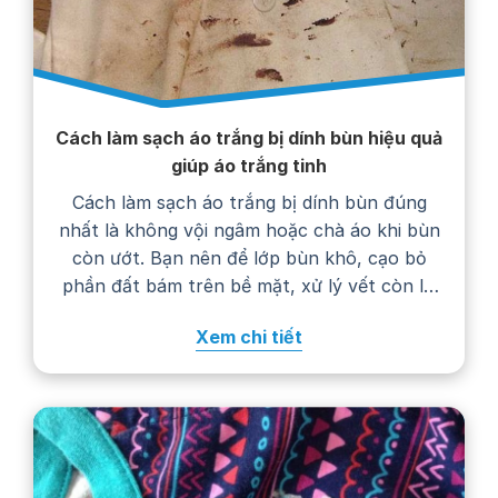
Cách làm sạch áo trắng bị dính bùn hiệu quả
giúp áo trắng tinh
Cách làm sạch áo trắng bị dính bùn đúng
nhất là không vội ngâm hoặc chà áo khi bùn
còn ướt. Bạn nên để lớp bùn khô, cạo bỏ
phần đất bám trên bề mặt, xử lý vết còn lại
bằng nước giặt rồi giặt áo theo hướng dẫn
Xem chi tiết
trên nhãn chăm sóc. Thực hiện…