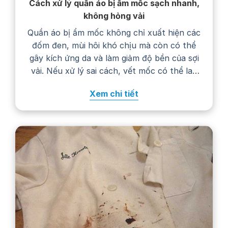
Cách xử lý quần áo bị ẩm mốc sạch nhanh,
không hỏng vải
Quần áo bị ẩm mốc không chỉ xuất hiện các
đốm đen, mùi hôi khó chịu mà còn có thể
gây kích ứng da và làm giảm độ bền của sợi
vải. Nếu xử lý sai cách, vết mốc có thể lan
rộng, phai màu hoặc khiến trang phục
Xem chi tiết
nhanh hư hỏng. Trong bài viết…