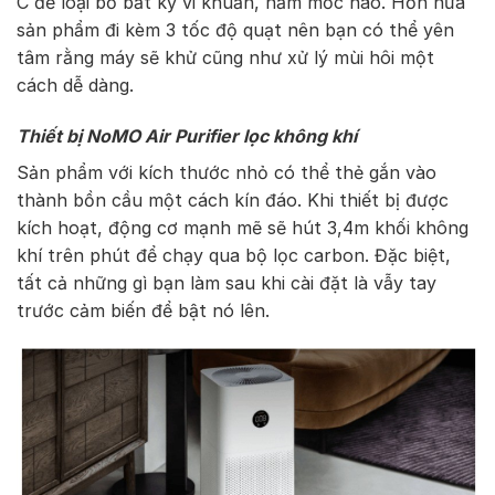
C để loại bỏ bất kỳ vi khuẩn, nấm mốc nào. Hơn nữa
sản phẩm đi kèm 3 tốc độ quạt nên bạn có thể yên
tâm rằng máy sẽ khử cũng như xử lý mùi hôi một
cách dễ dàng.
Thiết bị NoMO Air Purifier lọc không khí
Sản phẩm với kích thước nhỏ có thể thẻ gắn vào
thành bồn cầu một cách kín đáo. Khi thiết bị được
kích hoạt, động cơ mạnh mẽ sẽ hút 3,4m khối không
khí trên phút để chạy qua bộ lọc carbon. Đặc biệt,
tất cả những gì bạn làm sau khi cài đặt là vẫy tay
trước cảm biến để bật nó lên.