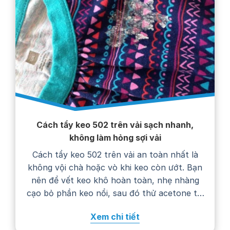
Cách tẩy keo 502 trên vải sạch nhanh,
không làm hỏng sợi vải
Cách tẩy keo 502 trên vải an toàn nhất là
không vội chà hoặc vò khi keo còn ướt. Bạn
nên để vết keo khô hoàn toàn, nhẹ nhàng
cạo bỏ phần keo nổi, sau đó thử acetone tại
một góc khuất trước khi chấm lên vết bẩn.
Xem chi tiết
Cách xử lý cụ thể còn phụ…