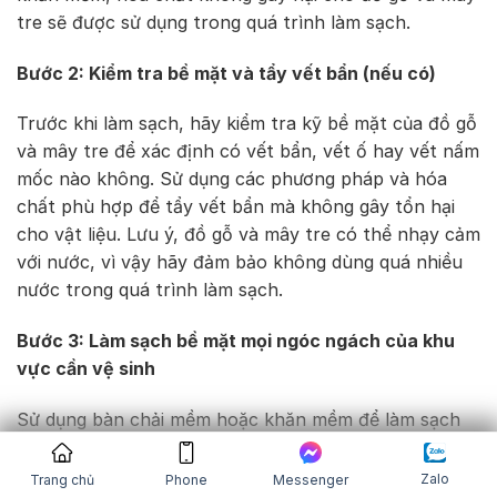
tre sẽ được sử dụng trong quá trình làm sạch.
Bước 2: Kiểm tra bề mặt và tẩy vết bẩn (nếu có)
Trước khi làm sạch, hãy kiểm tra kỹ bề mặt của đồ gỗ
và mây tre để xác định có vết bẩn, vết ố hay vết nấm
mốc nào không. Sử dụng các phương pháp và hóa
chất phù hợp để tẩy vết bẩn mà không gây tổn hại
cho vật liệu. Lưu ý, đồ gỗ và mây tre có thể nhạy cảm
với nước, vì vậy hãy đảm bảo không dùng quá nhiều
nước trong quá trình làm sạch.
Bước 3: Làm sạch bề mặt mọi ngóc ngách của khu
vực cần vệ sinh
Sử dụng bàn chải mềm hoặc khăn mềm để làm sạch
mọi ngóc ngách của đồ gỗ và mây tre. Vệ sinh kỹ các
kẽ hở, rãnh nối, và các vị trí khó tiếp cận khác. Đảm
Zalo
Trang chủ
Phone
Messenger