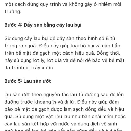
một cách đúng quy trình và không gây ô nhiễm môi
trường.
Bước 4: Đẩy sàn bằng cây lau bụi
Sử dụng cây lau bụi để đẩy sàn theo hình số 8 từ
trong ra ngoài. Điều này giúp loại bỏ bụi và cặn bẩn
trên bề mặt đá gạch một cách hiệu quả. Đồng thời,
hãy sử dụng lót ly, lót đĩa và đế nồi để bảo vệ bề mặt
đá tránh bị trầy xước.
Bước 5: Lau sàn ướt
lau sàn ướt theo nguyên tắc lau từ đường sau đè lên
đường trước khoảng ⅓ và đi lùi. Điều này giúp đảm
bảo bề mặt đá gạch được làm sạch đồng đều và hiệu
quả. Sử dụng một vật liệu lau như bàn chải mềm hoặc
cây lau sàn kết hợp với nước và dung dịch vệ sinh
phù hợp để loại bỏ các vết bẩn cứng đầu và bụi bẩn.