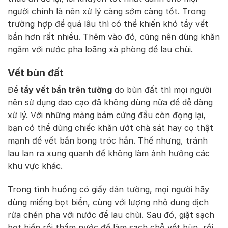
người chính là nên xử lý càng sớm càng tốt. Trong
trường hợp để quá lâu thì có thể khiến khó tẩy vết
bẩn hơn rất nhiều. Thêm vào đó, cũng nên dùng khăn
ngâm với nước pha loãng xà phòng để lau chùi.
Vết bùn đất
Để
tẩy vết bẩn trên tường
do bùn đất thì mọi người
nên sử dụng dao cạo đã không dùng nữa để dễ dàng
xử lý. Với những mảng bám cứng đầu còn đọng lại,
bạn có thể dùng chiếc khăn ướt chà sát hay cọ thật
mạnh để vết bẩn bong tróc hẳn. Thế nhưng, tránh
lau lan ra xung quanh để không làm ảnh hưởng các
khu vực khác.
Trong tình huống có giấy dán tường, mọi người hãy
dùng miếng bọt biển, cùng với lượng nhỏ dung dịch
rửa chén pha với nước để lau chùi. Sau đó, giặt sạch
bọt biển rồi thấm nước để làm sạch chỗ vết bùn, rồi