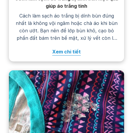
giúp áo trắng tinh
Cách làm sạch áo trắng bị dính bùn đúng
nhất là không vội ngâm hoặc chà áo khi bùn
còn ướt. Bạn nên để lớp bùn khô, cạo bỏ
phần đất bám trên bề mặt, xử lý vết còn lại
bằng nước giặt rồi giặt áo theo hướng dẫn
Xem chi tiết
trên nhãn chăm sóc. Thực hiện…