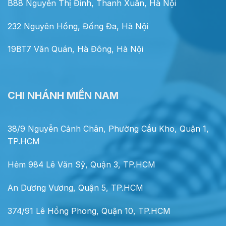
B88 Nguyễn Thị Đinh, Thanh Xuân, Hà Nội
232 Nguyên Hồng, Đống Đa, Hà Nội
19BT7 Văn Quán, Hà Đông, Hà Nội
CHI NHÁNH MIỀN NAM
38/9 Nguyễn Cảnh Chân, Phường Cầu Kho, Quận 1,
TP.HCM
Hẻm 984 Lê Văn Sỹ, Quận 3, TP.HCM
An Dương Vương, Quận 5, TP.HCM
374/91 Lê Hồng Phong, Quận 10, TP.HCM