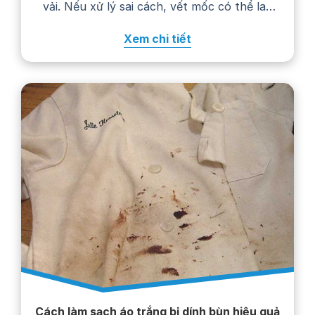
vải. Nếu xử lý sai cách, vết mốc có thể lan
rộng, phai màu hoặc khiến trang phục
Xem chi tiết
nhanh hư hỏng. Trong bài viết…
Cách làm sạch áo trắng bị dính bùn hiệu quả