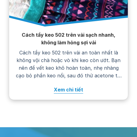
Cách tẩy keo 502 trên vải sạch nhanh,
không làm hỏng sợi vải
Cách tẩy keo 502 trên vải an toàn nhất là
không vội chà hoặc vò khi keo còn ướt. Bạn
nên để vết keo khô hoàn toàn, nhẹ nhàng
cạo bỏ phần keo nổi, sau đó thử acetone tại
một góc khuất trước khi chấm lên vết bẩn.
Xem chi tiết
Cách xử lý cụ thể còn phụ…