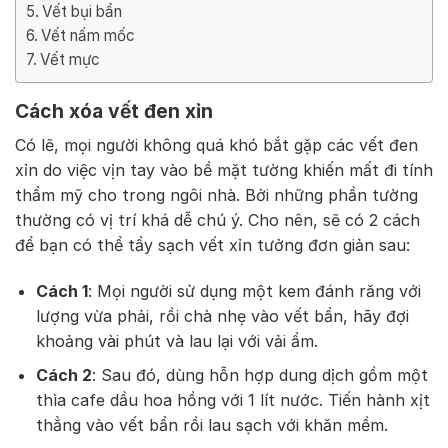
Vết bụi bẩn
Vết nấm mốc
Vết mực
Cách xóa vết đen xỉn
Có lẽ, mọi người không quá khó bắt gặp các vết đen
xỉn do việc vịn tay vào bề mặt tường khiến mất đi tính
thẩm mỹ cho trong ngôi nhà. Bởi những phần tường
thường có vị trí khá dễ chú ý. Cho nên, sẽ có 2 cách
để bạn có thể tẩy sạch vết xỉn tưởng đơn giản sau:
Cách 1
: Mọi người sử dụng một kem đánh răng với
lượng vừa phải, rồi chà nhẹ vào vết bẩn, hãy đợi
khoảng vài phút và lau lại với vải ẩm.
Cách 2
: Sau đó, dùng hỗn hợp dung dịch gồm một
thìa cafe dầu hoa hồng với 1 lít nước. Tiến hành xịt
thẳng vào vết bẩn rồi lau sạch với khăn mềm.