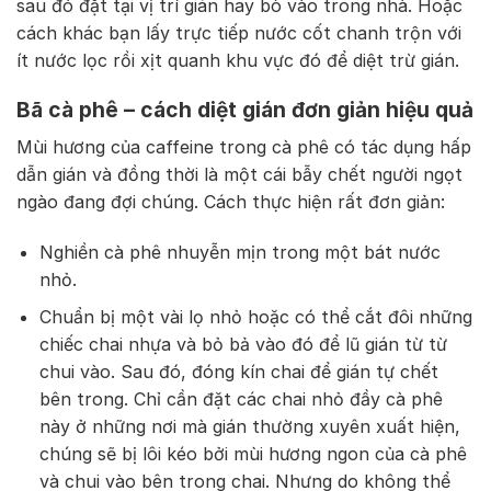
sau đó đặt tại vị trí gián hay bò vào trong nhà. Hoặc
cách khác bạn lấy trực tiếp nước cốt chanh trộn với
ít nước lọc rồi xịt quanh khu vực đó để diệt trừ gián.
Bã cà phê – cách diệt gián đơn giản hiệu quả
Mùi hương của caffeine trong cà phê có tác dụng hấp
dẫn gián và đồng thời là một cái bẫy chết người ngọt
ngào đang đợi chúng. Cách thực hiện rất đơn giản:
Nghiền cà phê nhuyễn mịn trong một bát nước
nhỏ.
Chuẩn bị một vài lọ nhỏ hoặc có thể cắt đôi những
chiếc chai nhựa và bỏ bả vào đó để lũ gián từ từ
chui vào. Sau đó, đóng kín chai để gián tự chết
bên trong. Chỉ cần đặt các chai nhỏ đầy cà phê
này ở những nơi mà gián thường xuyên xuất hiện,
chúng sẽ bị lôi kéo bởi mùi hương ngon của cà phê
và chui vào bên trong chai. Nhưng do không thể