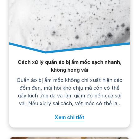
Cách xử lý quần áo bị ẩm mốc sạch nhanh,
không hỏng vải
Quần áo bị ẩm mốc không chỉ xuất hiện các
đốm đen, mùi hôi khó chịu mà còn có thể
gây kích ứng da và làm giảm độ bền của sợi
vải. Nếu xử lý sai cách, vết mốc có thể lan
rộng, phai màu hoặc khiến trang phục
Xem chi tiết
nhanh hư hỏng. Trong bài viết…