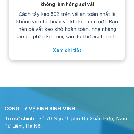
không làm hỏng sợi vải
Cách tẩy keo 502 trên vải an toàn nhất là
không vội chà hoặc vò khi keo còn ướt. Bạn
nên để vết keo khô hoàn toàn, nhẹ nhàng
cạo bỏ phần keo nổi, sau đó thử acetone tại
một góc khuất trước khi chấm lên vết bẩn.
Xem chi tiết
Cách xử lý cụ thể còn phụ…
CÔNG TY VỆ SINH BÌNH MINH
Trụ sở chính
: Số 70 Ngõ 16 phố Đỗ Xuân Hợp, Nam
Từ Liêm, Hà Nội