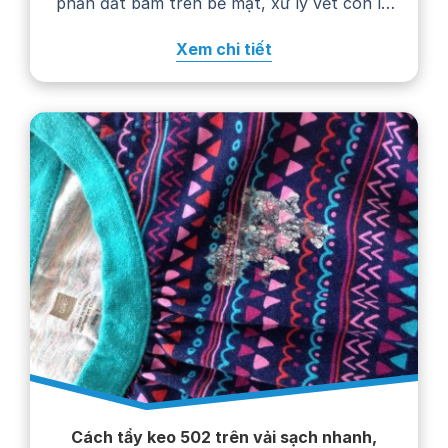
phần đất bám trên bề mặt, xử lý vết còn lại
bằng nước giặt rồi giặt áo theo hướng dẫn
Xem chi tiết
trên nhãn chăm sóc. Thực hiện…
Cách tẩy keo 502 trên vải sạch nhanh,