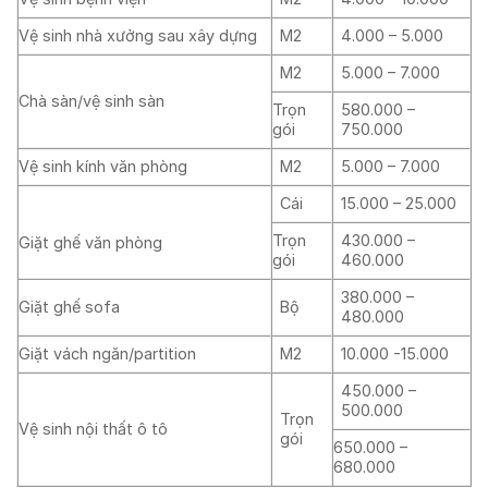
Vệ sinh nhà xưởng sau xây dựng
M
2
4.000 – 5.000
M
2
5.000 – 7.000
Chà sàn/vệ sinh sàn
Trọn
580.000 –
gói
750.000
Vệ sinh kính văn phòng
M
2
5.000 – 7.000
Cái
15.000 – 25.000
Trọn
430.000 –
Giặt ghế văn phòng
gói
460.000
380.000 –
Giặt ghế sofa
Bộ
480.000
Giặt vách ngăn/partition
M
2
10.000 -15.000
450.000 –
500.000
Trọn
Vệ sinh nội thất ô tô
gói
650.000 –
680.000