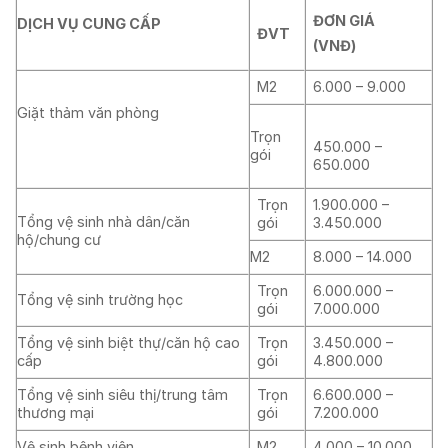
ĐƠN GIÁ
DỊCH VỤ CUNG CẤP
ĐVT
(VNĐ)
M
2
6.000 – 9.000
Giặt thảm văn phòng
Trọn
450.000 –
gói
650.000
Trọn
1.900.000 –
Tổng vệ sinh nhà dân/căn
gói
3.450.000
hộ/chung cư
M
2
8.000 – 14.000
Trọn
6.000.000 –
Tổng vệ sinh trường học
gói
7.000.000
Tổng vệ sinh biệt thự/căn hộ cao
Trọn
3.450.000 –
cấp
gói
4.800.000
Tổng vệ sinh siêu thị/trung tâm
Trọn
6.600.000 –
thương mại
gói
7.200.000
Vệ sinh bệnh viện
M2
4.000 – 10.000