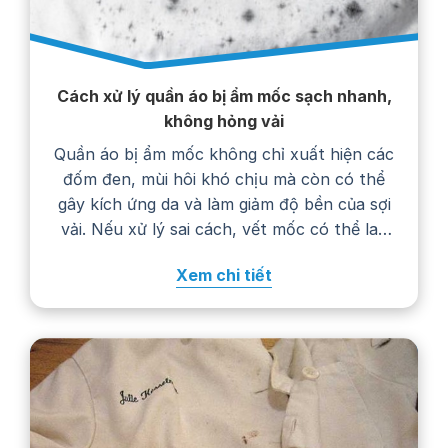
Cách xử lý quần áo bị ẩm mốc sạch nhanh,
không hỏng vải
Quần áo bị ẩm mốc không chỉ xuất hiện các
đốm đen, mùi hôi khó chịu mà còn có thể
gây kích ứng da và làm giảm độ bền của sợi
vải. Nếu xử lý sai cách, vết mốc có thể lan
rộng, phai màu hoặc khiến trang phục
Xem chi tiết
nhanh hư hỏng. Trong bài viết…