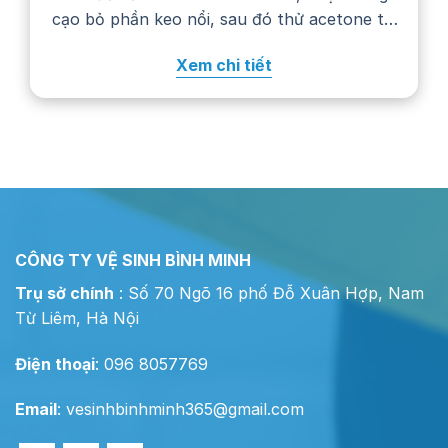
cạo bỏ phần keo nổi, sau đó thử acetone tại
một góc khuất trước khi chấm lên vết bẩn.
Xem chi tiết
Cách xử lý cụ thể còn phụ…
CÔNG TY VỆ SINH BÌNH MINH
Trụ sở chính
: Số 70 Ngõ 16 phố Đỗ Xuân Hợp, Nam
Từ Liêm, Hà Nội
Điện thoại
: 096 8057769
Email
:
vesinhbinhminh365@gmail.com