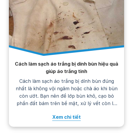
Cách làm sạch áo trắng bị dính bùn hiệu quả
giúp áo trắng tinh
Cách làm sạch áo trắng bị dính bùn đúng
nhất là không vội ngâm hoặc chà áo khi bùn
còn ướt. Bạn nên để lớp bùn khô, cạo bỏ
phần đất bám trên bề mặt, xử lý vết còn lại
bằng nước giặt rồi giặt áo theo hướng dẫn
Xem chi tiết
trên nhãn chăm sóc. Thực hiện…